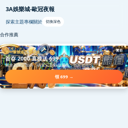
3A娛樂城-歐冠夜報
探索
主題
專欄
關於
切換深色
合作推薦
贊助
第一筆就多三成本金
首存 2000 直接送 699
新會員限定加碼，碼量只要彩金五倍，領完就能玩。
領 699 →