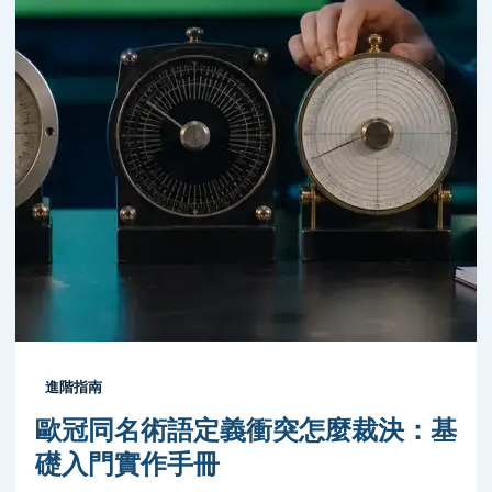
進階指南
歐冠同名術語定義衝突怎麼裁決：基
礎入門實作手冊