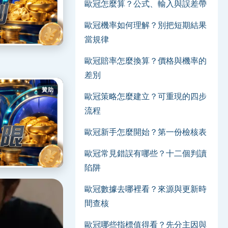
歐冠怎麼算？公式、輸入與誤差帶
歐冠機率如何理解？別把短期結果
當規律
歐冠賠率怎麼換算？價格與機率的
差別
贊助
歐冠策略怎麼建立？可重現的四步
流程
歐冠新手怎麼開始？第一份檢核表
歐冠常見錯誤有哪些？十二個判讀
陷阱
歐冠數據去哪裡看？來源與更新時
間查核
歐冠哪些指標值得看？先分主因與