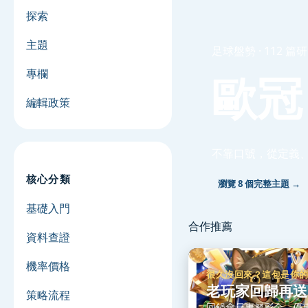
探索
主題
足球盤勢 · 112 篇
歐冠
專欄
編輯政策
不靠口號，從定義
核心分類
瀏覽 8 個完整主題 →
基礎入門
合作推薦
資料查證
機率價格
很久沒回來？這包是你
老玩家回歸再送
策略流程
回鍋會員專屬彩金，優