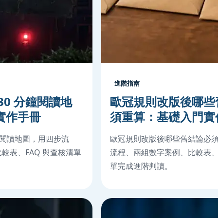
進階指南
30 分鐘閱讀地
歐冠規則改版後哪些
實作手冊
須重算：基礎入門實
分鐘閱讀地圖，用四步流
歐冠規則改版後哪些舊結論必
較表、FAQ 與查核清單
流程、兩組數字案例、比較表、F
單完成進階判讀。