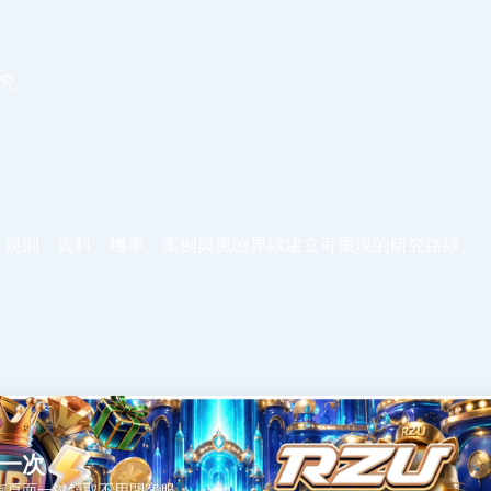
研究
、規則、資料、機率、案例與風險界線建立可重現的研究路線。
的
一次
惠頁面一鍵領取不用問客服。