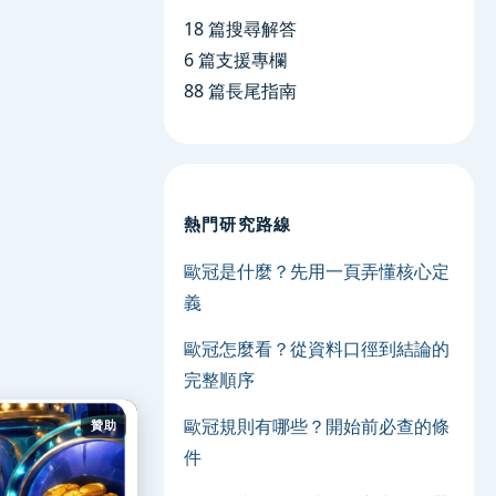
18 篇搜尋解答
6 篇支援專欄
88 篇長尾指南
熱門研究路線
歐冠是什麼？先用一頁弄懂核心定
義
歐冠怎麼看？從資料口徑到結論的
完整順序
歐冠規則有哪些？開始前必查的條
贊助
件