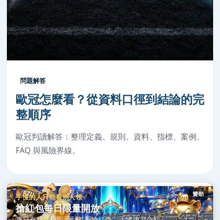
問題解答
歐冠怎麼看？從資料口徑到結論的完
整順序
歐冠判讀解答：整理定義、規則、資料、指標、案例、
FAQ 與風險界線。
贊助
手慢的人只能看別人領
搶紅包每日限量開放
當日存款達標即可到首頁搶紅包，手速決定金額。