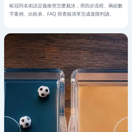
歐冠同名術語定義衝突怎麼裁決，用四步流程、兩組數
字案例、比較表、FAQ 與查核清單完成進階判讀。