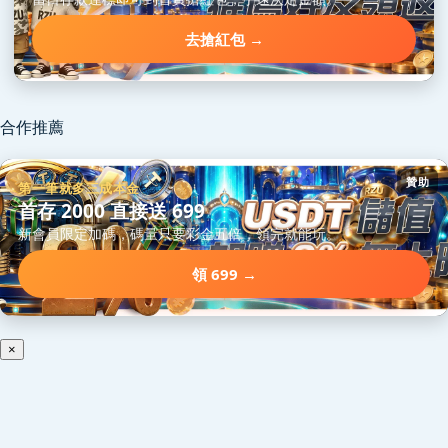
去搶紅包 →
合作推薦
贊助
第一筆就多三成本金
首存 2000 直接送 699
新會員限定加碼，碼量只要彩金五倍，領完就能玩。
領 699 →
×