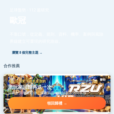
足球盤勢 · 112 篇研究
歐冠
不靠口號，從定義、規則、資料、機率、案例與風險
界線建立可重現的研究路線。
瀏覽 8 個完整主題 →
合作推薦
贊助
很久沒回來？這包是你的
老玩家回歸再送一次
回鍋會員專屬彩金，優惠頁面一鍵領取不用問客服。
領回歸禮 →