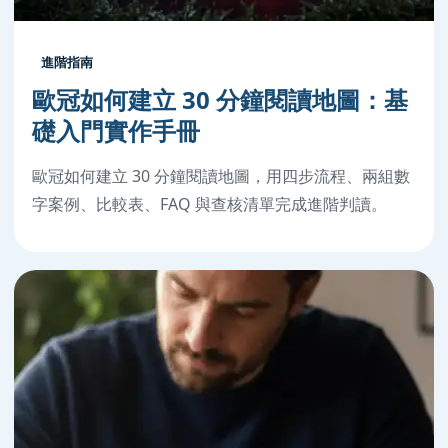
進階指南
歐冠如何建立 30 分鐘閱讀地圖：基
礎入門實作手冊
歐冠如何建立 30 分鐘閱讀地圖，用四步流程、兩組數
字案例、比較表、FAQ 與查核清單完成進階判讀。