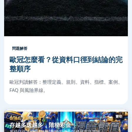
問題解答
歐冠怎麼看？從資料口徑到結論的完
整順序
歐冠判讀解答：整理定義、規則、資料、指標、案例、
FAQ 與風險界線。
贊助
你現在卡在哪一階？
存越多送越多，階梯彩金
累積儲值達標自動解鎖對應彩金，階梯越高送越狠。