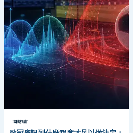
進階指南
歐冠資訊到什麼程度才足以做決定：