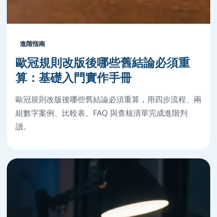
進階指南
歐冠規則改版後哪些舊結論必須重
算：基礎入門實作手冊
歐冠規則改版後哪些舊結論必須重算，用四步流程、兩
組數字案例、比較表、FAQ 與查核清單完成進階判
讀。