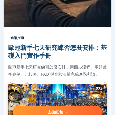
進階指南
歐冠新手七天研究練習怎麼安排：基
礎入門實作手冊
歐冠新手七天研究練習怎麼安排，用四步流程、兩組數
字案例、比較表、FAQ 與查核清單完成進階判讀。
贊助
手慢的人只能看別人領
搶紅包每日限量開放
當日存款達標即可到首頁搶紅包，手速決定金額。
去搶紅包 →