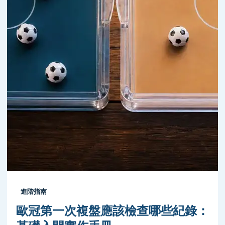
進階指南
歐冠第一次複盤應該檢查哪些紀錄：