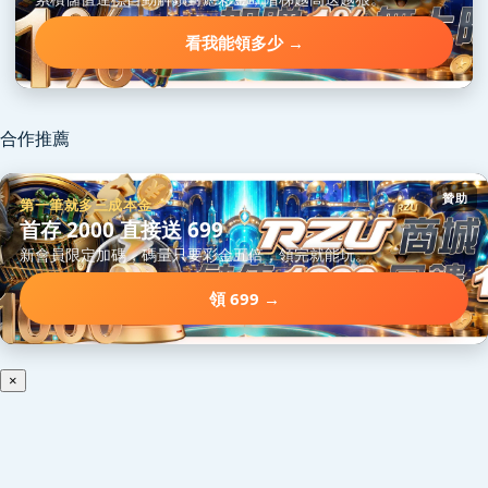
看我能領多少 →
合作推薦
贊助
第一筆就多三成本金
首存 2000 直接送 699
新會員限定加碼，碼量只要彩金五倍，領完就能玩。
領 699 →
×