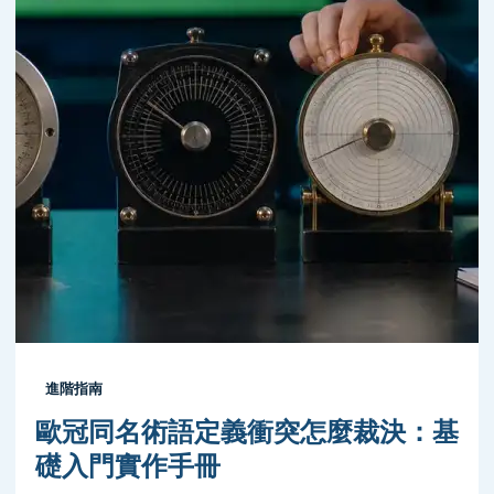
進階指南
歐冠同名術語定義衝突怎麼裁決：基
礎入門實作手冊