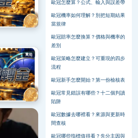
歐冠怎麼算？公式、輸入與誤差帶
歐冠機率如何理解？別把短期結果
當規律
歐冠賠率怎麼換算？價格與機率的
差別
贊助
歐冠策略怎麼建立？可重現的四步
流程
歐冠新手怎麼開始？第一份檢核表
歐冠常見錯誤有哪些？十二個判讀
陷阱
歐冠數據去哪裡看？來源與更新時
間查核
歐冠哪些指標值得看？先分主因與