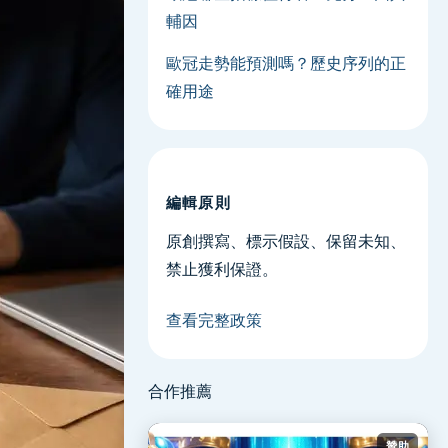
輔因
歐冠走勢能預測嗎？歷史序列的正
確用途
編輯原則
原創撰寫、標示假設、保留未知、
禁止獲利保證。
查看完整政策
合作推薦
贊助