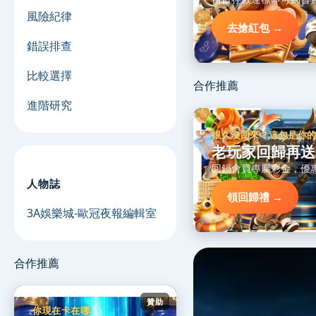
風險紀律
去搶紅包 →
錯誤排查
比較選擇
合作推薦
進階研究
很久沒回來？這包是你
老玩家回歸再送
回鍋會員專屬彩金，優
人物誌
領回歸禮 →
3A娛樂城-歐冠夜報編輯室
合作推薦
贊助
你現在卡在哪