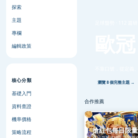
探索
主題
足球盤勢 · 112 篇
歐冠
專欄
編輯政策
不靠口號，從定義
核心分類
瀏覽 8 個完整主題 →
基礎入門
合作推薦
資料查證
機率價格
手慢的人只能看別人領
搶紅包每日限量
策略流程
當日存款達標即可到首