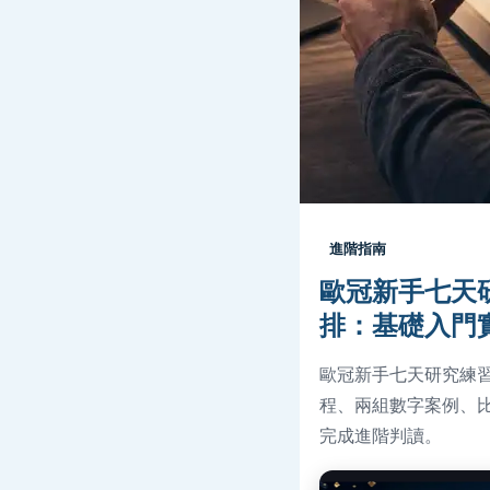
進階指南
歐冠新手七天
排：基礎入門
歐冠新手七天研究練
程、兩組數字案例、比
完成進階判讀。