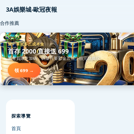
3A娛樂城-歐冠夜報
合作推薦
第一筆就多三成本金
首存 2000 直接送 699
新會員限定加碼，碼量只要彩金五倍，領完就能玩。
領 699 →
探索導覽
首頁