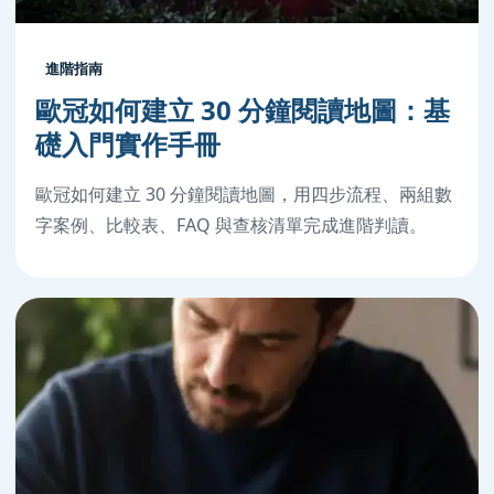
進階指南
歐冠如何建立 30 分鐘閱讀地圖：基
礎入門實作手冊
歐冠如何建立 30 分鐘閱讀地圖，用四步流程、兩組數
字案例、比較表、FAQ 與查核清單完成進階判讀。