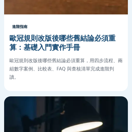
進階指南
歐冠規則改版後哪些舊結論必須重
算：基礎入門實作手冊
歐冠規則改版後哪些舊結論必須重算，用四步流程、兩
組數字案例、比較表、FAQ 與查核清單完成進階判
讀。