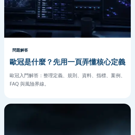
問題解答
歐冠是什麼？先用一頁弄懂核心定義
歐冠入門解答：整理定義、規則、資料、指標、案例、
FAQ 與風險界線。