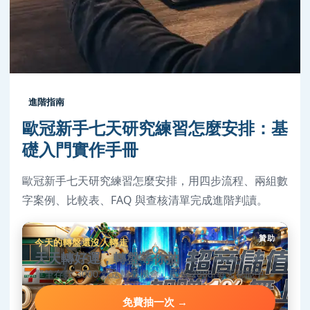
進階指南
歐冠新手七天研究練習怎麼安排：基
礎入門實作手冊
歐冠新手七天研究練習怎麼安排，用四步流程、兩組數
字案例、比較表、FAQ 與查核清單完成進階判讀。
贊助
今天的轉盤還沒人轉走
天天轉好運，轉盤等你抽
單筆存款 3000 就送轉盤機會，最高 2888 每天都能中。
免費抽一次 →