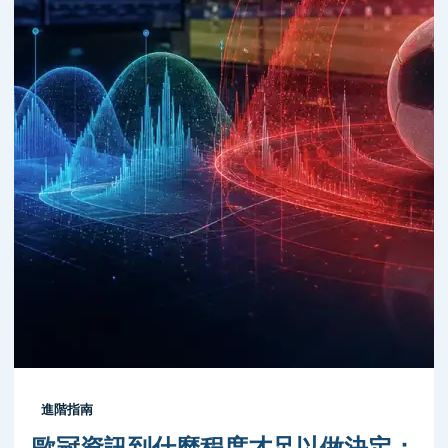
進階指南
歐冠資訊到什麼程度才足以做決定：