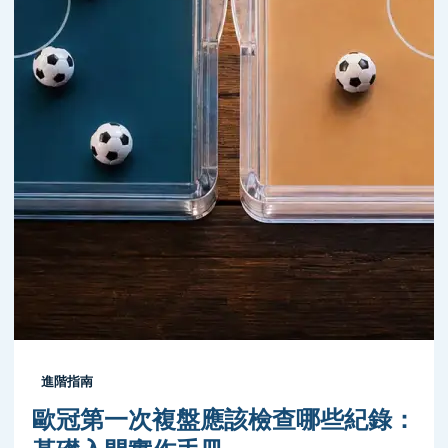
進階指南
歐冠第一次複盤應該檢查哪些紀錄：