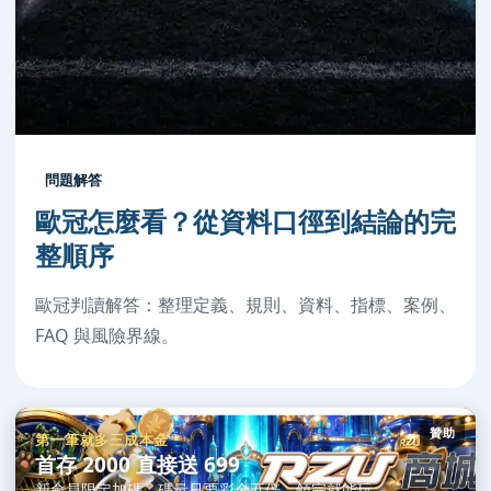
問題解答
歐冠怎麼看？從資料口徑到結論的完
整順序
歐冠判讀解答：整理定義、規則、資料、指標、案例、
FAQ 與風險界線。
贊助
第一筆就多三成本金
首存 2000 直接送 699
新會員限定加碼，碼量只要彩金五倍，領完就能玩。