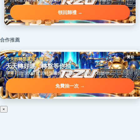
領回歸禮 →
合作推薦
贊助
今天的轉盤還沒人轉走
天天轉好運，轉盤等你抽
單筆存款 3000 就送轉盤機會，最高 2888 每天都能中。
免費抽一次 →
×