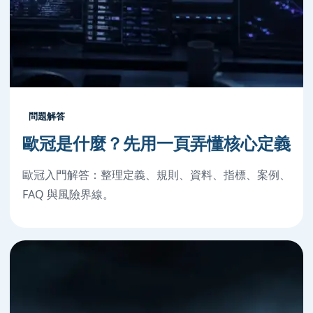
問題解答
歐冠是什麼？先用一頁弄懂核心定義
歐冠入門解答：整理定義、規則、資料、指標、案例、
FAQ 與風險界線。