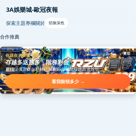
3A娛樂城-歐冠夜報
探索
主題
專欄
關於
切換深色
合作推薦
贊助
你現在卡在哪一階？
存越多送越多，階梯彩金
累積儲值達標自動解鎖對應彩金，階梯越高送越狠。
看我能領多少 →