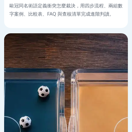
歐冠同名術語定義衝突怎麼裁決，用四步流程、兩組數
字案例、比較表、FAQ 與查核清單完成進階判讀。