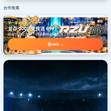
合作推薦
贊助
第一筆就多三成本金
首存 2000 直接送 699
新會員限定加碼，碼量只要彩金五倍，領完就能玩。
領 699 →