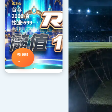
成本金
首存
2000 直
接送 699
新會員限定加
碼，碼量只要
彩金五倍，領
完就能玩。
領 699
→