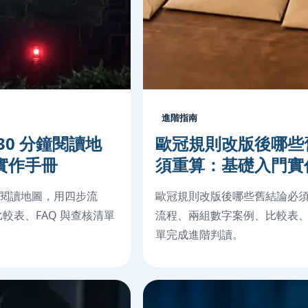
進階指南
30 分鐘閱讀地
歐冠規則改版後哪些
實作手冊
須重算：基礎入門實
分鐘閱讀地圖，用四步流
歐冠規則改版後哪些舊結論必
較表、FAQ 與查核清單
流程、兩組數字案例、比較表、F
單完成進階判讀。