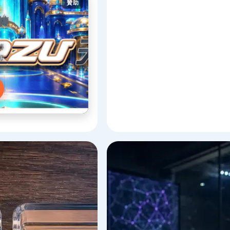
贊助
走
轉
轉
每