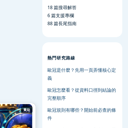
18 篇搜尋解答
6 篇支援專欄
88 篇長尾指南
熱門研究路線
歐冠是什麼？先用一頁弄懂核心定
義
歐冠怎麼看？從資料口徑到結論的
完整順序
歐冠規則有哪些？開始前必查的條
贊助
件