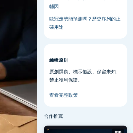
輔因
歐冠走勢能預測嗎？歷史序列的正
確用途
編輯原則
原創撰寫、標示假設、保留未知、
禁止獲利保證。
查看完整政策
合作推薦
贊助