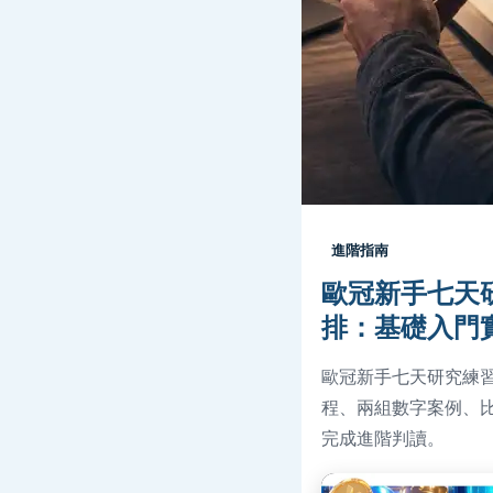
進階指南
歐冠新手七天
排：基礎入門
歐冠新手七天研究練
程、兩組數字案例、比
完成進階判讀。