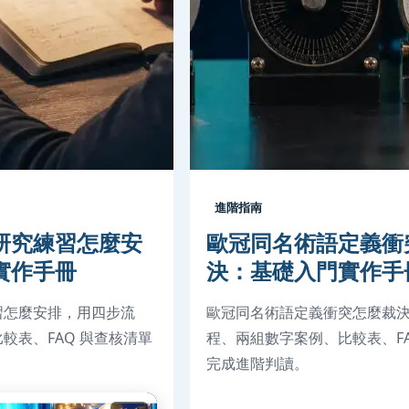
進階指南
研究練習怎麼安
歐冠同名術語定義衝
實作手冊
決：基礎入門實作手
習怎麼安排，用四步流
歐冠同名術語定義衝突怎麼裁
較表、FAQ 與查核清單
程、兩組數字案例、比較表、FA
完成進階判讀。