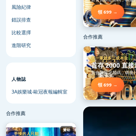
風險紀律
領 699 →
錯誤排查
比較選擇
合作推薦
進階研究
第一筆就多三成本金
首存 2000 直接
新會員限定加碼，碼量
人物誌
領 699 →
3A娛樂城-歐冠夜報編輯室
合作推薦
贊助
手慢的人只能