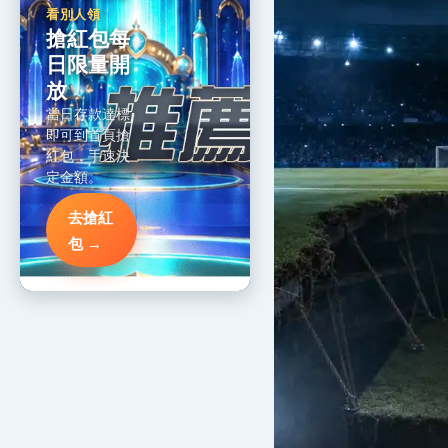
看別人領
搶紅包每
日限量開
放
當日存款達標
即可到首頁搶
紅包，手速決
定金額。
去搶紅
包 →