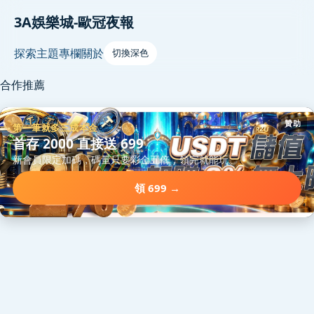
3A娛樂城-歐冠夜報
探索
主題
專欄
關於
切換深色
合作推薦
贊助
第一筆就多三成本金
首存 2000 直接送 699
新會員限定加碼，碼量只要彩金五倍，領完就能玩。
領 699 →