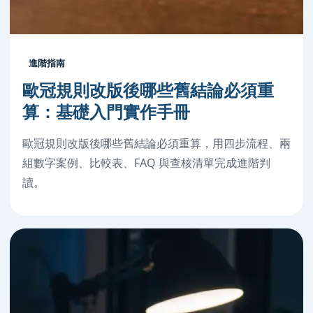
進階指南
歐冠規則改版後哪些舊結論必須重
算：基礎入門實作手冊
歐冠規則改版後哪些舊結論必須重算，用四步流程、兩
組數字案例、比較表、FAQ 與查核清單完成進階判
讀。