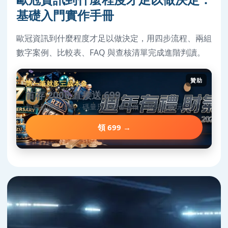
基礎入門實作手冊
歐冠資訊到什麼程度才足以做決定，用四步流程、兩組
數字案例、比較表、FAQ 與查核清單完成進階判讀。
贊助
第一筆就多三成本金
首存 2000 直接送 699
新會員限定加碼，碼量只要彩金五倍，領完就能玩。
領 699 →