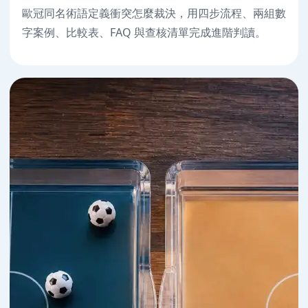
歐冠同名術語定義衝突怎麼裁決，用四步流程、兩組數
字案例、比較表、FAQ 與查核清單完成進階判讀。