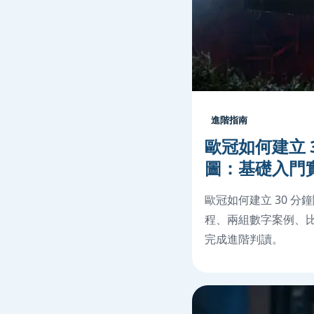
進階指南
歐冠如何建立 
圖：基礎入門
歐冠如何建立 30 
程、兩組數字案例、比
完成進階判讀。