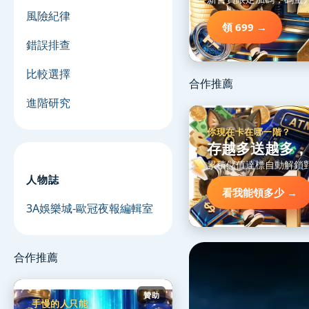
風險紀律
領 699 →
錯誤排查
比較選擇
合作推薦
進階研究
你現在卡在哪一階？
存越多送越多，
累積儲值達標自動解鎖
人物誌
看我能領多少 →
3A娛樂城-歐冠夜報編輯室
合作推薦
贊助
手慢的人只能