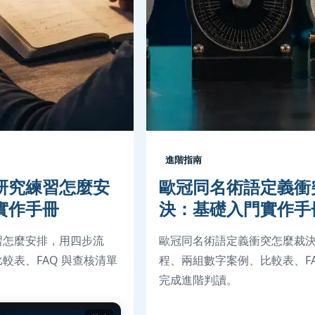
進階指南
研究練習怎麼安
歐冠同名術語定義衝
實作手冊
決：基礎入門實作手
習怎麼安排，用四步流
歐冠同名術語定義衝突怎麼裁
較表、FAQ 與查核清單
程、兩組數字案例、比較表、FA
完成進階判讀。