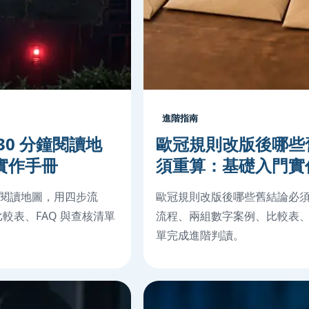
進階指南
30 分鐘閱讀地
歐冠規則改版後哪些
實作手冊
須重算：基礎入門實
分鐘閱讀地圖，用四步流
歐冠規則改版後哪些舊結論必
較表、FAQ 與查核清單
流程、兩組數字案例、比較表、F
單完成進階判讀。