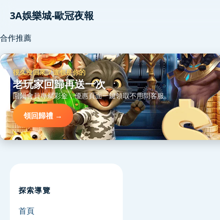
3A娛樂城-歐冠夜報
合作推薦
很久沒回來？這包是你的
老玩家回歸再送一次
回鍋會員專屬彩金，優惠頁面一鍵領取不用問客服。
領回歸禮 →
探索導覽
首頁