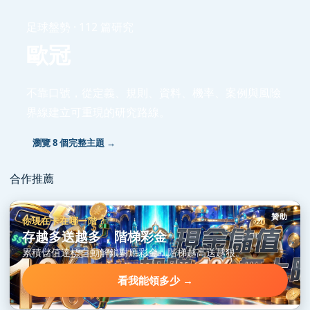
足球盤勢 · 112 篇研究
歐冠
不靠口號，從定義、規則、資料、機率、案例與風險
界線建立可重現的研究路線。
瀏覽 8 個完整主題 →
合作推薦
贊助
你現在卡在哪一階？
存越多送越多，階梯彩金
累積儲值達標自動解鎖對應彩金，階梯越高送越狠。
看我能領多少 →