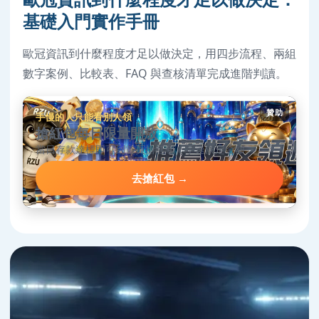
基礎入門實作手冊
歐冠資訊到什麼程度才足以做決定，用四步流程、兩組
數字案例、比較表、FAQ 與查核清單完成進階判讀。
贊助
手慢的人只能看別人領
搶紅包每日限量開放
當日存款達標即可到首頁搶紅包，手速決定金額。
去搶紅包 →