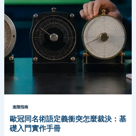
進階指南
歐冠同名術語定義衝突怎麼裁決：基
礎入門實作手冊