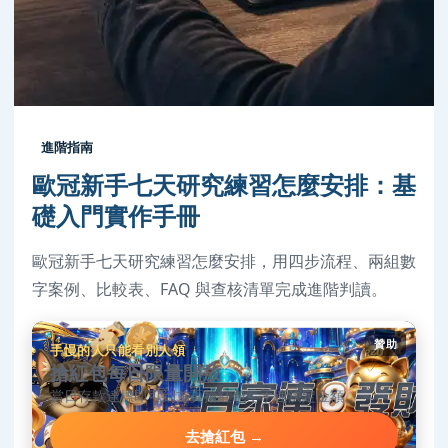
進階指南
歐冠新手七天研究練習怎麼安排：基
礎入門實作手冊
歐冠新手七天研究練習怎麼安排，用四步流程、兩組數
字案例、比較表、FAQ 與查核清單完成進階判讀。
贊助
手慢的人只能看別人領
搶紅包每日限量開放
當日存款達標即可到首頁搶紅包，手速決定金額。
去搶紅包 →