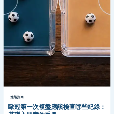
進階指南
歐冠第一次複盤應該檢查哪些紀錄：