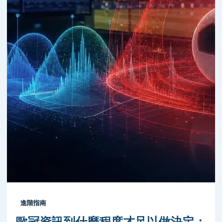
進階指南
歐冠資訊到什麼程度才足以做決定：