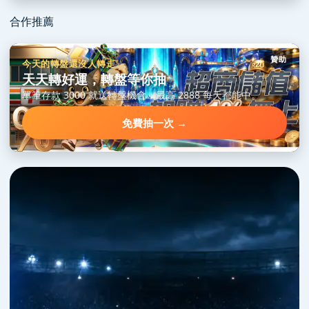
合作推薦
贊助
今天的轉盤還沒人轉走
天天轉好運，轉盤等你抽
單筆存款 3000 就送轉盤機會，最高 2888 每天都能中。
免費抽一次 →