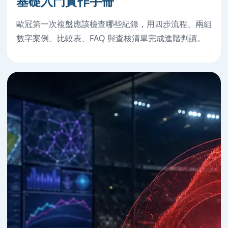
基礎入門實作手冊
歐冠第一次複盤應該檢查哪些紀錄，用四步流程、兩組
數字案例、比較表、FAQ 與查核清單完成進階判讀。