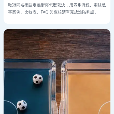
歐冠同名術語定義衝突怎麼裁決，用四步流程、兩組數
字案例、比較表、FAQ 與查核清單完成進階判讀。