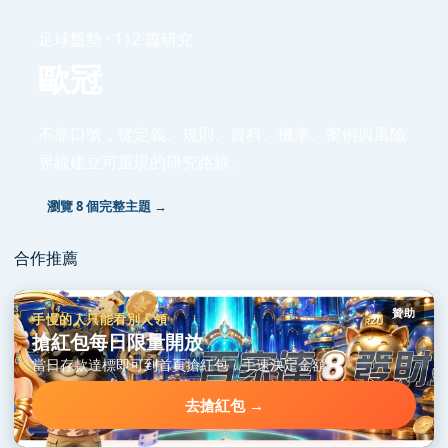
足球盤勢 · 112 篇研究
歐冠
不靠口號，從定義、規則、資料、機率、案例與風險
界線建立可重現的研究路線。
瀏覽 8 個完整主題 →
合作推薦
贊助
手慢的人只能看別人領
搶紅包每日限量開放
當日存款達標即可到首頁搶紅包，手速決定金額。
去搶紅包 →