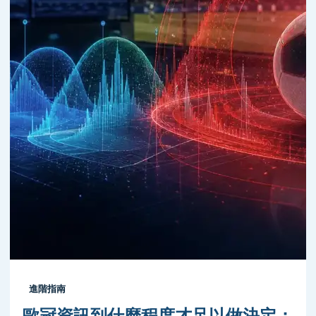
進階指南
歐冠資訊到什麼程度才足以做決定：