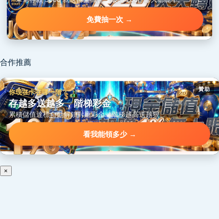
免費抽一次 →
合作推薦
贊助
你現在卡在哪一階？
存越多送越多，階梯彩金
累積儲值達標自動解鎖對應彩金，階梯越高送越狠。
看我能領多少 →
×