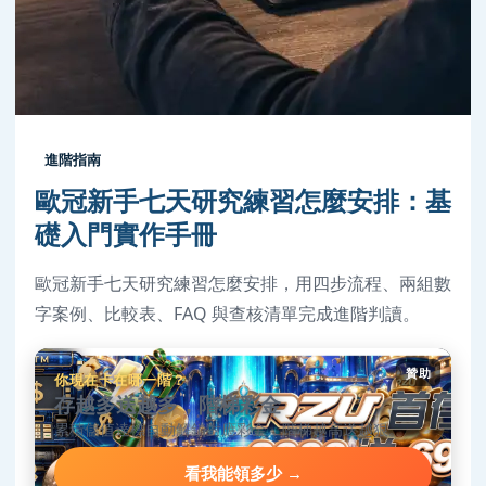
進階指南
歐冠新手七天研究練習怎麼安排：基
礎入門實作手冊
歐冠新手七天研究練習怎麼安排，用四步流程、兩組數
字案例、比較表、FAQ 與查核清單完成進階判讀。
贊助
你現在卡在哪一階？
存越多送越多，階梯彩金
累積儲值達標自動解鎖對應彩金，階梯越高送越狠。
看我能領多少 →