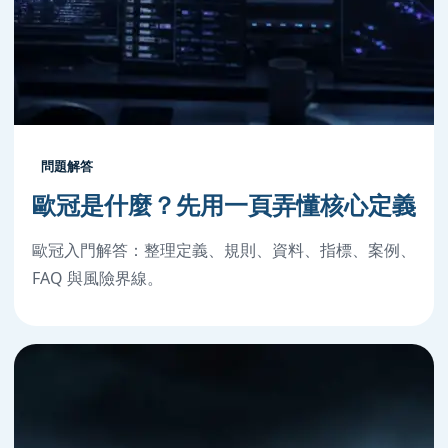
問題解答
歐冠是什麼？先用一頁弄懂核心定義
歐冠入門解答：整理定義、規則、資料、指標、案例、
FAQ 與風險界線。