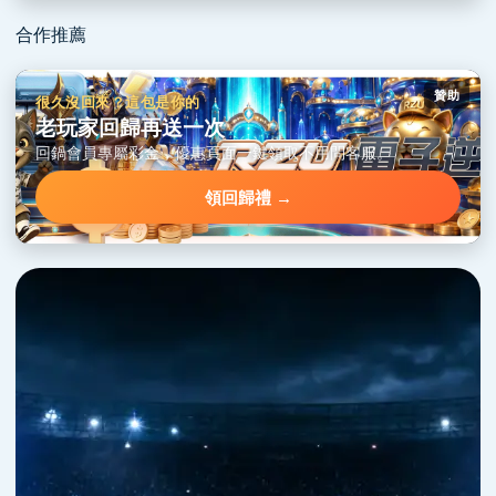
合作推薦
贊助
很久沒回來？這包是你的
老玩家回歸再送一次
回鍋會員專屬彩金，優惠頁面一鍵領取不用問客服。
領回歸禮 →