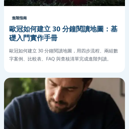
進階指南
歐冠如何建立 30 分鐘閱讀地圖：基
礎入門實作手冊
歐冠如何建立 30 分鐘閱讀地圖，用四步流程、兩組數
字案例、比較表、FAQ 與查核清單完成進階判讀。