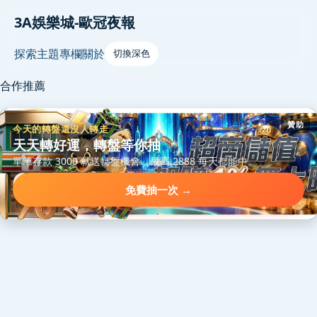
3A娛樂城-歐冠夜報
探索
主題
專欄
關於
切換深色
合作推薦
贊助
今天的轉盤還沒人轉走
天天轉好運，轉盤等你抽
單筆存款 3000 就送轉盤機會，最高 2888 每天都能中。
免費抽一次 →