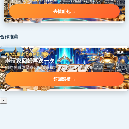
去搶紅包 →
合作推薦
贊助
很久沒回來？這包是你的
老玩家回歸再送一次
回鍋會員專屬彩金，優惠頁面一鍵領取不用問客服。
領回歸禮 →
×