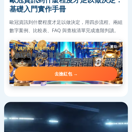
基礎入門實作手冊
歐冠資訊到什麼程度才足以做決定，用四步流程、兩組
數字案例、比較表、FAQ 與查核清單完成進階判讀。
贊助
手慢的人只能看別人領
搶紅包每日限量開放
當日存款達標即可到首頁搶紅包，手速決定金額。
去搶紅包 →