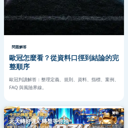
問題解答
歐冠怎麼看？從資料口徑到結論的完
整順序
歐冠判讀解答：整理定義、規則、資料、指標、案例、
FAQ 與風險界線。
贊助
今天的轉盤還沒人轉走
天天轉好運，轉盤等你抽
單筆存款 3000 就送轉盤機會，最高 2888 每天都能中。