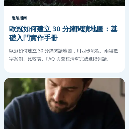
進階指南
歐冠如何建立 30 分鐘閱讀地圖：基
礎入門實作手冊
歐冠如何建立 30 分鐘閱讀地圖，用四步流程、兩組數
字案例、比較表、FAQ 與查核清單完成進階判讀。