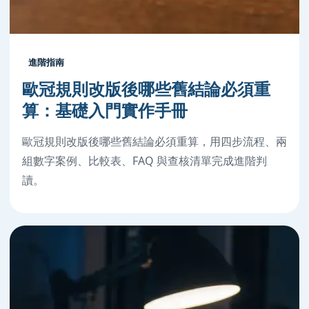
進階指南
歐冠規則改版後哪些舊結論必須重
算：基礎入門實作手冊
歐冠規則改版後哪些舊結論必須重算，用四步流程、兩
組數字案例、比較表、FAQ 與查核清單完成進階判
讀。