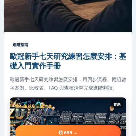
進階指南
歐冠新手七天研究練習怎麼安排：基
礎入門實作手冊
歐冠新手七天研究練習怎麼安排，用四步流程、兩組數
字案例、比較表、FAQ 與查核清單完成進階判讀。
贊助
第一筆就多三成本金
首存 2000 直接送 699
新會員限定加碼，碼量只要彩金五倍，領完就能玩。
領 699 →