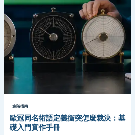
進階指南
歐冠同名術語定義衝突怎麼裁決：基
礎入門實作手冊