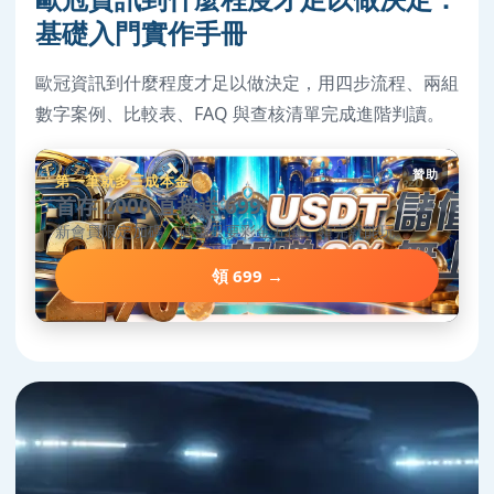
基礎入門實作手冊
歐冠資訊到什麼程度才足以做決定，用四步流程、兩組
數字案例、比較表、FAQ 與查核清單完成進階判讀。
贊助
第一筆就多三成本金
首存 2000 直接送 699
新會員限定加碼，碼量只要彩金五倍，領完就能玩。
領 699 →