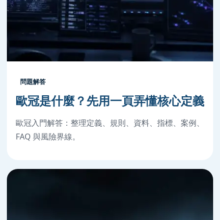
問題解答
歐冠是什麼？先用一頁弄懂核心定義
歐冠入門解答：整理定義、規則、資料、指標、案例、
FAQ 與風險界線。