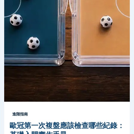
進階指南
歐冠第一次複盤應該檢查哪些紀錄：