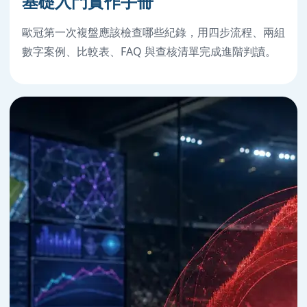
基礎入門實作手冊
歐冠第一次複盤應該檢查哪些紀錄，用四步流程、兩組
數字案例、比較表、FAQ 與查核清單完成進階判讀。