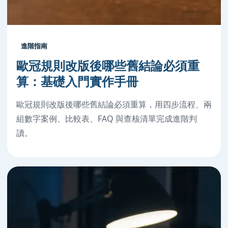
進階指南
歐冠規則改版後哪些舊結論必須重
算：基礎入門實作手冊
歐冠規則改版後哪些舊結論必須重算，用四步流程、兩
組數字案例、比較表、FAQ 與查核清單完成進階判
讀。