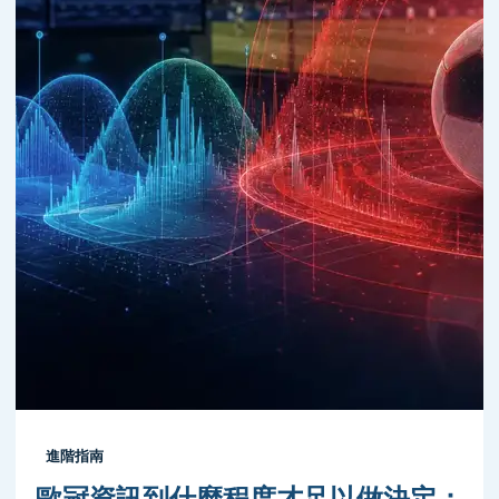
進階指南
歐冠資訊到什麼程度才足以做決定：