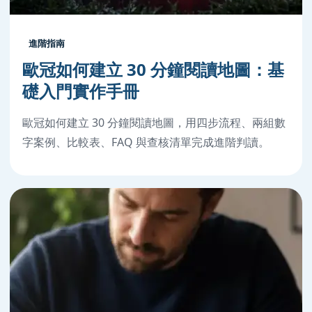
進階指南
歐冠如何建立 30 分鐘閱讀地圖：基
礎入門實作手冊
歐冠如何建立 30 分鐘閱讀地圖，用四步流程、兩組數
字案例、比較表、FAQ 與查核清單完成進階判讀。