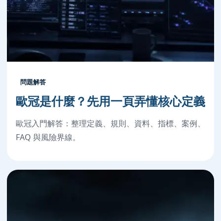
問題解答
歐冠是什麼？先用一頁弄懂核心定義
歐冠入門解答：整理定義、規則、資料、指標、案例、
FAQ 與風險界線。