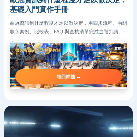
基礎入門實作手冊
歐冠資訊到什麼程度才足以做決定，用四步流程、兩組
數字案例、比較表、FAQ 與查核清單完成進階判讀。
贊助
很久沒回來？這包是你的
老玩家回歸再送一次
回鍋會員專屬彩金，優惠頁面一鍵領取不用問客服。
領回歸禮 →