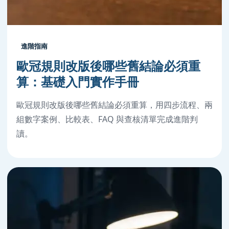
進階指南
歐冠規則改版後哪些舊結論必須重
算：基礎入門實作手冊
歐冠規則改版後哪些舊結論必須重算，用四步流程、兩
組數字案例、比較表、FAQ 與查核清單完成進階判
讀。