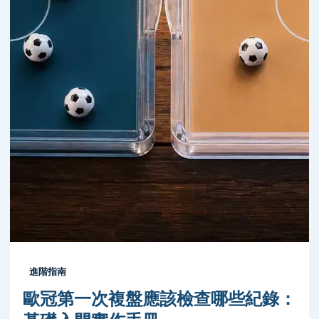
進階指南
歐冠第一次複盤應該檢查哪些紀錄：