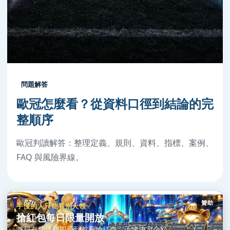
問題解答
歐冠怎麼看？從資料口徑到結論的完
整順序
歐冠判讀解答：整理定義、規則、資料、指標、案例、
FAQ 與風險界線。
贊助
手慢的人只能看別人領
搶紅包每日限量開放
當日存款達標即可到首頁搶紅包，手速決定金額。