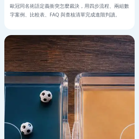
歐冠同名術語定義衝突怎麼裁決，用四步流程、兩組數
字案例、比較表、FAQ 與查核清單完成進階判讀。