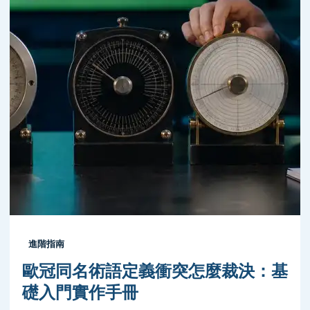
進階指南
歐冠同名術語定義衝突怎麼裁決：基
礎入門實作手冊