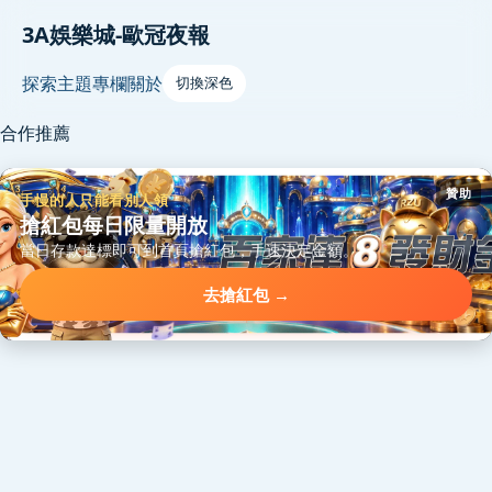
3A娛樂城-歐冠夜報
探索
主題
專欄
關於
切換深色
合作推薦
贊助
手慢的人只能看別人領
搶紅包每日限量開放
當日存款達標即可到首頁搶紅包，手速決定金額。
去搶紅包 →