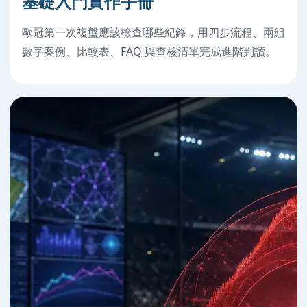
基礎入門實作手冊
歐冠第一次複盤應該檢查哪些紀錄，用四步流程、兩組
數字案例、比較表、FAQ 與查核清單完成進階判讀。