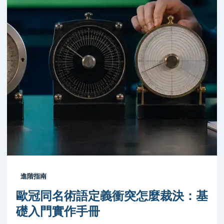
進階指南
歐冠同名術語定義衝突怎麼裁決：基
礎入門實作手冊