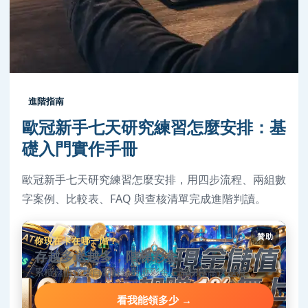
進階指南
歐冠新手七天研究練習怎麼安排：基
礎入門實作手冊
歐冠新手七天研究練習怎麼安排，用四步流程、兩組數
字案例、比較表、FAQ 與查核清單完成進階判讀。
贊助
你現在卡在哪一階？
存越多送越多，階梯彩金
累積儲值達標自動解鎖對應彩金，階梯越高送越狠。
看我能領多少 →