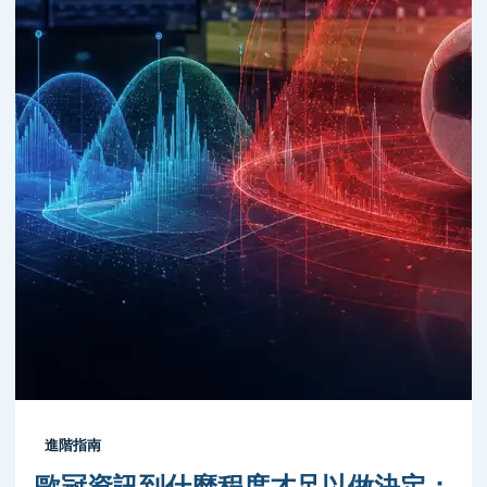
進階指南
歐冠資訊到什麼程度才足以做決定：