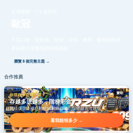
足球盤勢 · 112 篇研究
歐冠
不靠口號，從定義、規則、資料、機率、案例與風險
界線建立可重現的研究路線。
瀏覽 8 個完整主題 →
合作推薦
贊助
你現在卡在哪一階？
存越多送越多，階梯彩金
累積儲值達標自動解鎖對應彩金，階梯越高送越狠。
看我能領多少 →