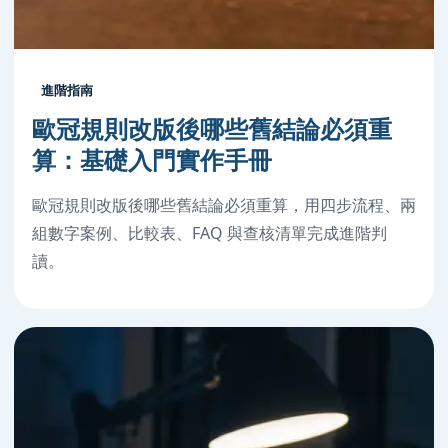
進階指南
歐冠規則改版後哪些舊結論必須重
算：基礎入門實作手冊
歐冠規則改版後哪些舊結論必須重算，用四步流程、兩
組數字案例、比較表、FAQ 與查核清單完成進階判
讀。