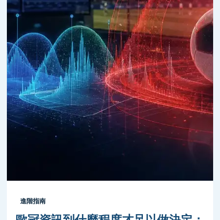
進階指南
歐冠資訊到什麼程度才足以做決定：