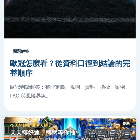
問題解答
歐冠怎麼看？從資料口徑到結論的完
整順序
歐冠判讀解答：整理定義、規則、資料、指標、案例、
FAQ 與風險界線。
贊助
今天的轉盤還沒人轉走
天天轉好運，轉盤等你抽
單筆存款 3000 就送轉盤機會，最高 2888 每天都能中。