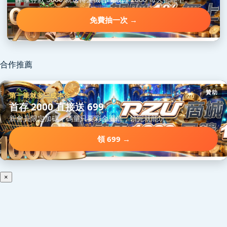
免費抽一次 →
合作推薦
贊助
第一筆就多三成本金
首存 2000 直接送 699
新會員限定加碼，碼量只要彩金五倍，領完就能玩。
領 699 →
×