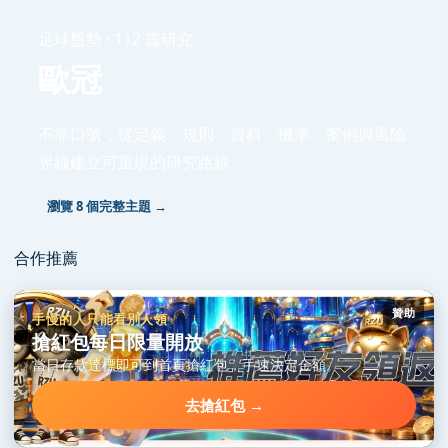
足球盤勢 · 112 篇研究
歐冠
不靠口號，從定義、規則、資料、機率、案例與風險
界線建立可重現的研究路線。
瀏覽 8 個完整主題 →
合作推薦
贊助
手慢的人只能看別人領
搶紅包每日限量開放
當日存款達標即可到首頁搶紅包，手速決定金額。
去搶紅包 →