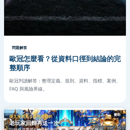
問題解答
歐冠怎麼看？從資料口徑到結論的完
整順序
歐冠判讀解答：整理定義、規則、資料、指標、案例、
FAQ 與風險界線。
贊助
很久沒回來？這包是你的
老玩家回歸再送一次
回鍋會員專屬彩金，優惠頁面一鍵領取不用問客服。