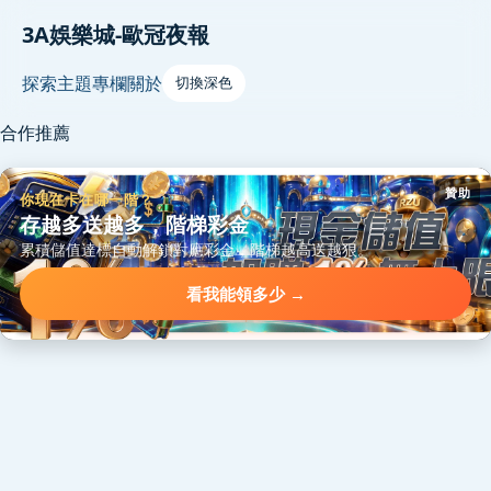
3A娛樂城-歐冠夜報
探索
主題
專欄
關於
切換深色
合作推薦
贊助
你現在卡在哪一階？
存越多送越多，階梯彩金
累積儲值達標自動解鎖對應彩金，階梯越高送越狠。
看我能領多少 →