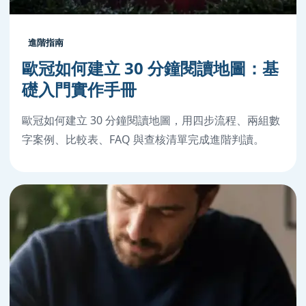
進階指南
歐冠如何建立 30 分鐘閱讀地圖：基
礎入門實作手冊
歐冠如何建立 30 分鐘閱讀地圖，用四步流程、兩組數
字案例、比較表、FAQ 與查核清單完成進階判讀。