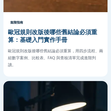
進階指南
歐冠規則改版後哪些舊結論必須重
算：基礎入門實作手冊
歐冠規則改版後哪些舊結論必須重算，用四步流程、兩
組數字案例、比較表、FAQ 與查核清單完成進階判
讀。