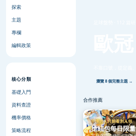
探索
主題
足球盤勢 · 112 篇
歐冠
專欄
編輯政策
不靠口號，從定義
核心分類
瀏覽 8 個完整主題 →
基礎入門
合作推薦
資料查證
機率價格
手慢的人只能看別人領
搶紅包每日限量
策略流程
當日存款達標即可到首