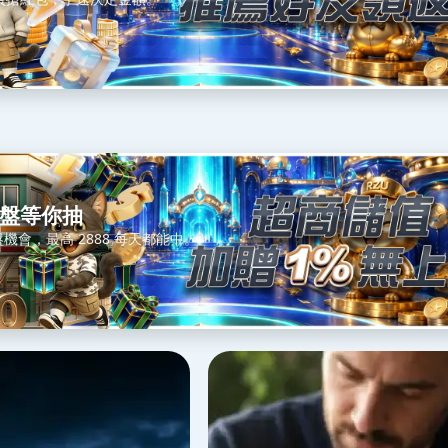
盤等你抽
盤機會，最高 2888 每天都能中。