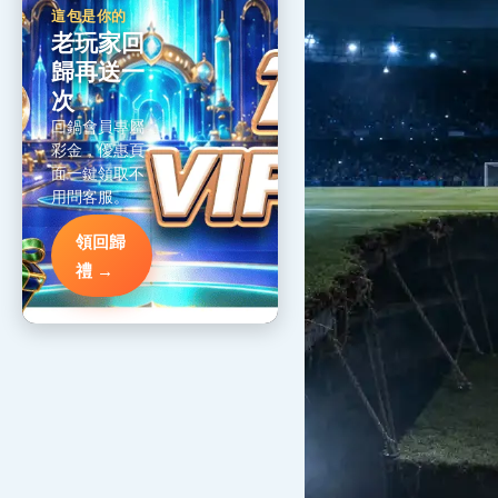
這包是你的
老玩家回
歸再送一
次
回鍋會員專屬
彩金，優惠頁
面一鍵領取不
用問客服。
領回歸
禮 →