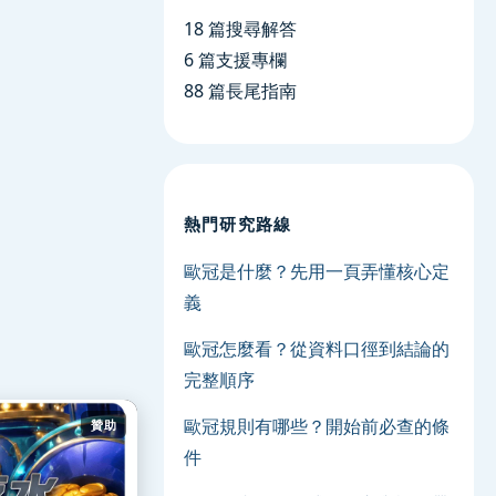
18 篇搜尋解答
6 篇支援專欄
88 篇長尾指南
熱門研究路線
歐冠是什麼？先用一頁弄懂核心定
義
歐冠怎麼看？從資料口徑到結論的
完整順序
歐冠規則有哪些？開始前必查的條
贊助
件