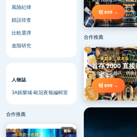
風險紀律
領 699 →
錯誤排查
比較選擇
合作推薦
進階研究
第一筆就多三成本金
首存 2000 直接
新會員限定加碼，碼量
人物誌
領 699 →
3A娛樂城-歐冠夜報編輯室
合作推薦
贊助
你現在卡在哪