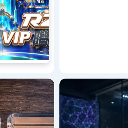
贊助
你的
送
優
問