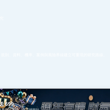
研究
、規則、資料、機率、案例與風險界線建立可重現的研究路線。
送 699
只要彩金五倍，領完就能玩。