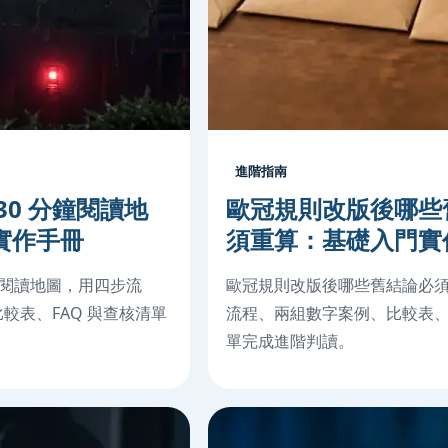
進階指南
30 分鐘閱讀地
歐冠規則改版後哪些
實作手冊
須重算：基礎入門實
分鐘閱讀地圖，用四步流
歐冠規則改版後哪些舊結論必
較表、FAQ 與查核清單
流程、兩組數字案例、比較表、F
單完成進階判讀。