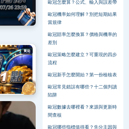
歐冠怎麼算？公式、輸入與誤差帶
歐冠機率如何理解？別把短期結果
當規律
歐冠賠率怎麼換算？價格與機率的
差別
贊助
歐冠策略怎麼建立？可重現的四步
流程
歐冠新手怎麼開始？第一份檢核表
歐冠常見錯誤有哪些？十二個判讀
陷阱
歐冠數據去哪裡看？來源與更新時
間查核
歐冠哪些指標值得看？先分主因與