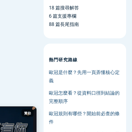
18 篇搜尋解答
6 篇支援專欄
88 篇長尾指南
熱門研究路線
歐冠是什麼？先用一頁弄懂核心定
義
歐冠怎麼看？從資料口徑到結論的
完整順序
歐冠規則有哪些？開始前必查的條
贊助
件