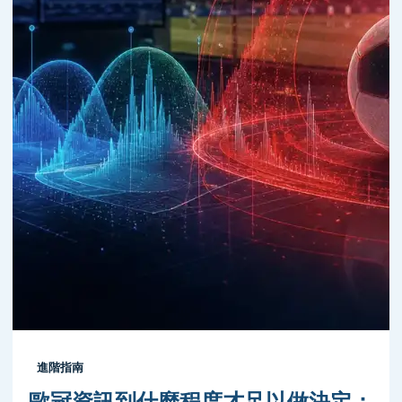
進階指南
歐冠資訊到什麼程度才足以做決定：