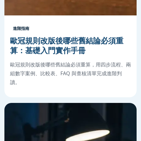
進階指南
歐冠規則改版後哪些舊結論必須重
算：基礎入門實作手冊
歐冠規則改版後哪些舊結論必須重算，用四步流程、兩
組數字案例、比較表、FAQ 與查核清單完成進階判
讀。