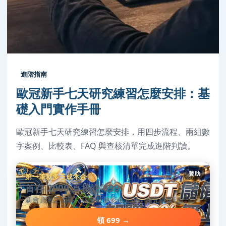
進階指南
歐冠新手七天研究練習怎麼安排：基
礎入門實作手冊
歐冠新手七天研究練習怎麼安排，用四步流程、兩組數
字案例、比較表、FAQ 與查核清單完成進階判讀。
贊助
第一筆就多三成本金
首存 2000 直接送 699
新會員限定加碼，碼量只要彩金五倍，領完就能玩。
領 699 →