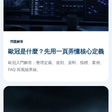
問題解答
歐冠是什麼？先用一頁弄懂核心定義
歐冠入門解答：整理定義、規則、資料、指標、案例、
FAQ 與風險界線。