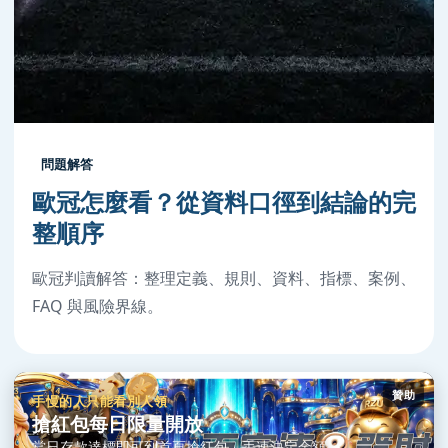
問題解答
歐冠怎麼看？從資料口徑到結論的完
整順序
歐冠判讀解答：整理定義、規則、資料、指標、案例、
FAQ 與風險界線。
贊助
手慢的人只能看別人領
搶紅包每日限量開放
當日存款達標即可到首頁搶紅包，手速決定金額。