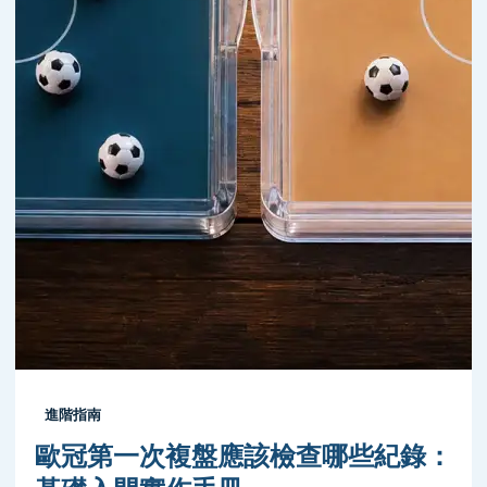
進階指南
歐冠第一次複盤應該檢查哪些紀錄：