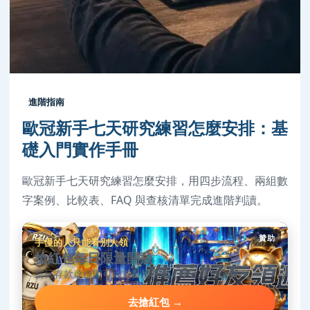
進階指南
歐冠新手七天研究練習怎麼安排：基
礎入門實作手冊
歐冠新手七天研究練習怎麼安排，用四步流程、兩組數
字案例、比較表、FAQ 與查核清單完成進階判讀。
贊助
手慢的人只能看別人領
搶紅包每日限量開放
當日存款達標即可到首頁搶紅包，手速決定金額。
去搶紅包 →