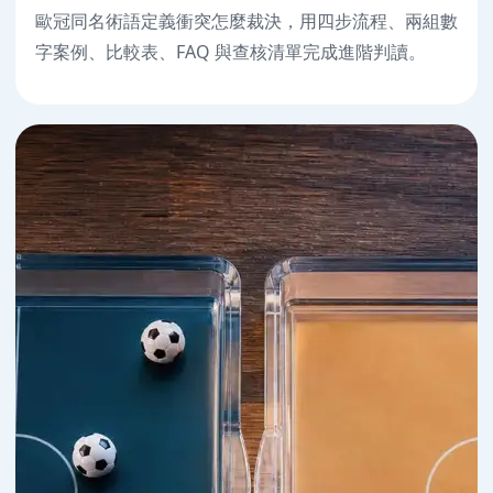
歐冠同名術語定義衝突怎麼裁決，用四步流程、兩組數
字案例、比較表、FAQ 與查核清單完成進階判讀。