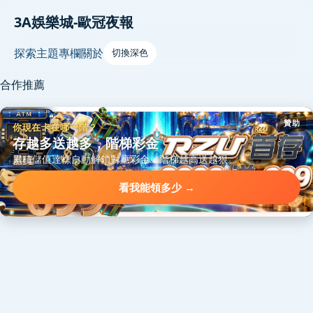
3A娛樂城-歐冠夜報
探索
主題
專欄
關於
切換深色
合作推薦
贊助
你現在卡在哪一階？
存越多送越多，階梯彩金
累積儲值達標自動解鎖對應彩金，階梯越高送越狠。
看我能領多少 →