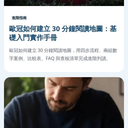
進階指南
歐冠如何建立 30 分鐘閱讀地圖：基
礎入門實作手冊
歐冠如何建立 30 分鐘閱讀地圖，用四步流程、兩組數
字案例、比較表、FAQ 與查核清單完成進階判讀。