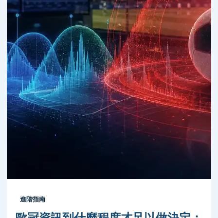
進階指南
歐冠資訊到什麼程度才足以做決定：