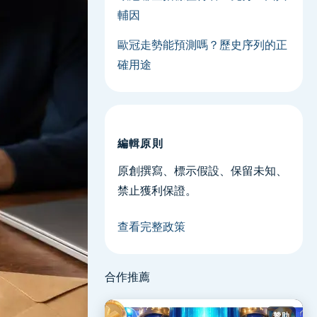
輔因
歐冠走勢能預測嗎？歷史序列的正
確用途
編輯原則
原創撰寫、標示假設、保留未知、
禁止獲利保證。
查看完整政策
合作推薦
贊助