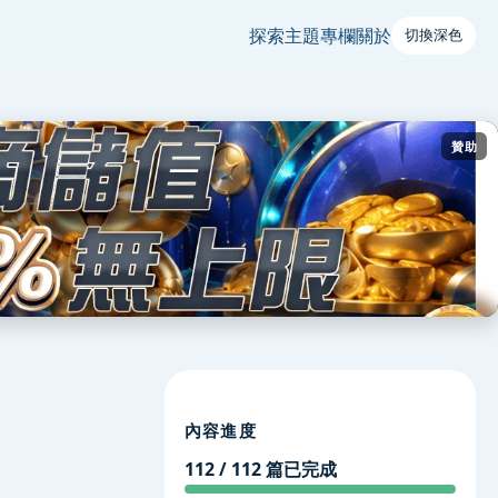
探索
主題
專欄
關於
切換深色
贊助
內容進度
112 / 112 篇已完成