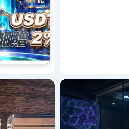
贊助
接
量
就