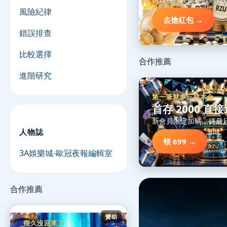
風險紀律
去搶紅包 →
錯誤排查
比較選擇
合作推薦
進階研究
第一筆就多三成本金
首存 2000 直接
新會員限定加碼，碼量
人物誌
領 699 →
3A娛樂城-歐冠夜報編輯室
合作推薦
贊助
很久沒回來？