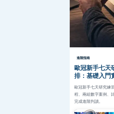
進階指南
歐冠新手七天
排：基礎入門
歐冠新手七天研究練
程、兩組數字案例、比
完成進階判讀。