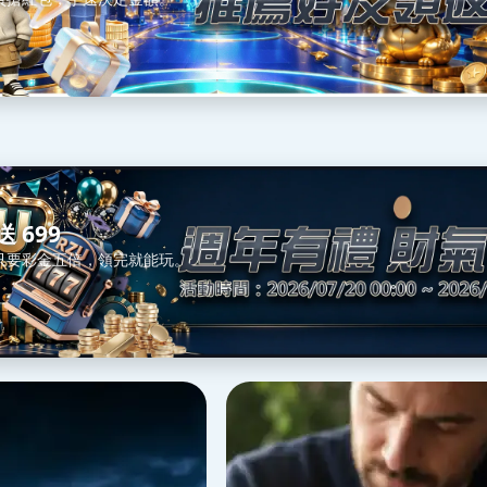
送 699
只要彩金五倍，領完就能玩。