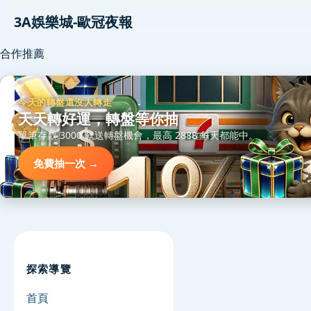
3A娛樂城-歐冠夜報
合作推薦
今天的轉盤還沒人轉走
天天轉好運，轉盤等你抽
單筆存款 3000 就送轉盤機會，最高 2888 每天都能中。
免費抽一次 →
探索導覽
首頁