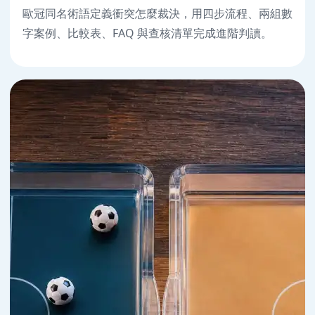
歐冠同名術語定義衝突怎麼裁決，用四步流程、兩組數
字案例、比較表、FAQ 與查核清單完成進階判讀。