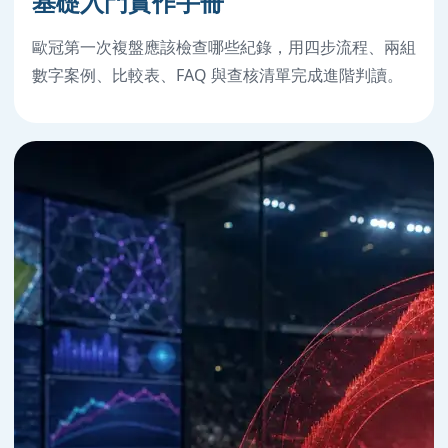
基礎入門實作手冊
歐冠第一次複盤應該檢查哪些紀錄，用四步流程、兩組
數字案例、比較表、FAQ 與查核清單完成進階判讀。