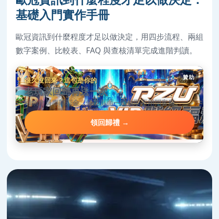
基礎入門實作手冊
歐冠資訊到什麼程度才足以做決定，用四步流程、兩組
數字案例、比較表、FAQ 與查核清單完成進階判讀。
贊助
很久沒回來？這包是你的
老玩家回歸再送一次
回鍋會員專屬彩金，優惠頁面一鍵領取不用問客服。
領回歸禮 →