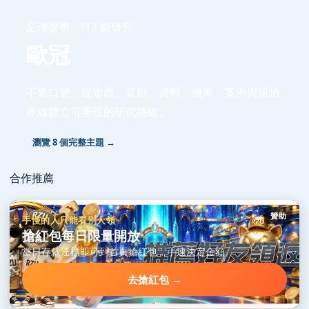
足球盤勢 · 112 篇研究
歐冠
不靠口號，從定義、規則、資料、機率、案例與風險
界線建立可重現的研究路線。
瀏覽 8 個完整主題 →
合作推薦
贊助
手慢的人只能看別人領
搶紅包每日限量開放
當日存款達標即可到首頁搶紅包，手速決定金額。
去搶紅包 →