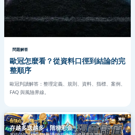
問題解答
歐冠怎麼看？從資料口徑到結論的完
整順序
歐冠判讀解答：整理定義、規則、資料、指標、案例、
FAQ 與風險界線。
贊助
你現在卡在哪一階？
存越多送越多，階梯彩金
累積儲值達標自動解鎖對應彩金，階梯越高送越狠。