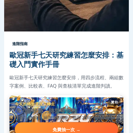
進階指南
歐冠新手七天研究練習怎麼安排：基
礎入門實作手冊
歐冠新手七天研究練習怎麼安排，用四步流程、兩組數
字案例、比較表、FAQ 與查核清單完成進階判讀。
贊助
今天的轉盤還沒人轉走
天天轉好運，轉盤等你抽
單筆存款 3000 就送轉盤機會，最高 2888 每天都能中。
免費抽一次 →