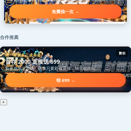
免費抽一次 →
合作推薦
贊助
第一筆就多三成本金
首存 2000 直接送 699
新會員限定加碼，碼量只要彩金五倍，領完就能玩。
領 699 →
×