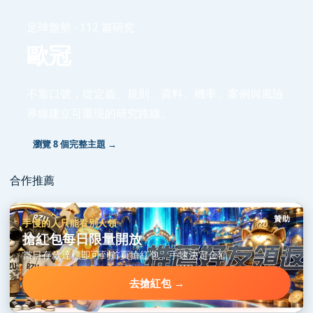
足球盤勢 · 112 篇研究
歐冠
不靠口號，從定義、規則、資料、機率、案例與風險
界線建立可重現的研究路線。
瀏覽 8 個完整主題 →
合作推薦
贊助
手慢的人只能看別人領
搶紅包每日限量開放
當日存款達標即可到首頁搶紅包，手速決定金額。
去搶紅包 →