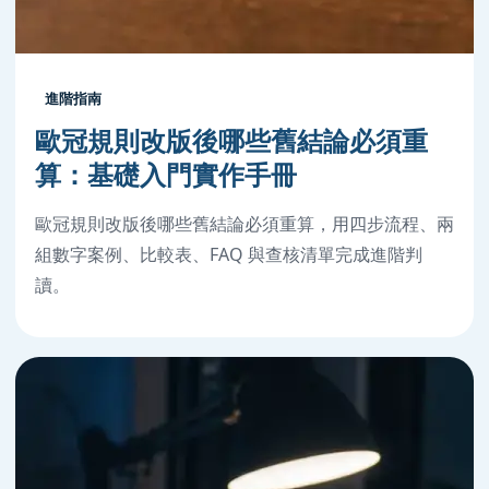
進階指南
歐冠規則改版後哪些舊結論必須重
算：基礎入門實作手冊
歐冠規則改版後哪些舊結論必須重算，用四步流程、兩
組數字案例、比較表、FAQ 與查核清單完成進階判
讀。