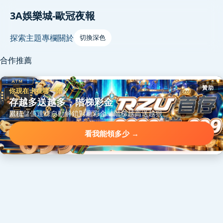
3A娛樂城-歐冠夜報
探索
主題
專欄
關於
切換深色
合作推薦
贊助
你現在卡在哪一階？
存越多送越多，階梯彩金
累積儲值達標自動解鎖對應彩金，階梯越高送越狠。
看我能領多少 →