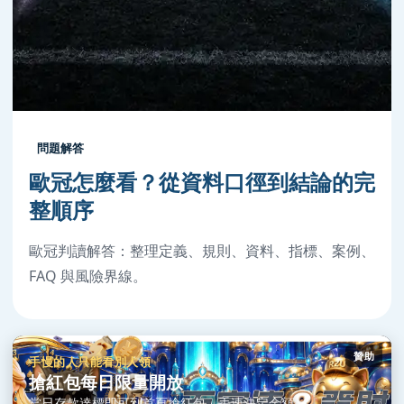
問題解答
歐冠怎麼看？從資料口徑到結論的完
整順序
歐冠判讀解答：整理定義、規則、資料、指標、案例、
FAQ 與風險界線。
贊助
手慢的人只能看別人領
搶紅包每日限量開放
當日存款達標即可到首頁搶紅包，手速決定金額。