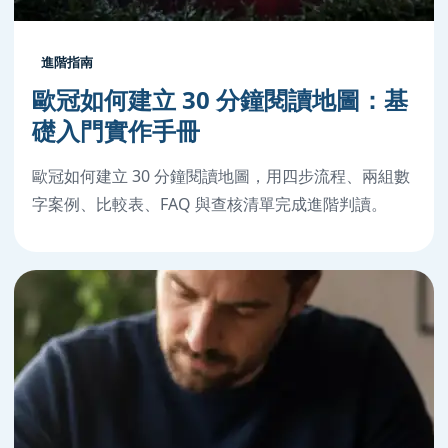
進階指南
歐冠如何建立 30 分鐘閱讀地圖：基
礎入門實作手冊
歐冠如何建立 30 分鐘閱讀地圖，用四步流程、兩組數
字案例、比較表、FAQ 與查核清單完成進階判讀。