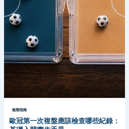
進階指南
歐冠第一次複盤應該檢查哪些紀錄：