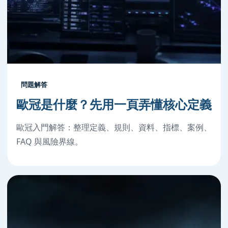
問題解答
歐冠是什麼？先用一頁弄懂核心定義
歐冠入門解答：整理定義、規則、資料、指標、案例、
FAQ 與風險界線。