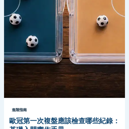
進階指南
歐冠第一次複盤應該檢查哪些紀錄：