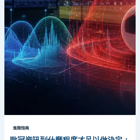
進階指南
歐冠資訊到什麼程度才足以做決定：