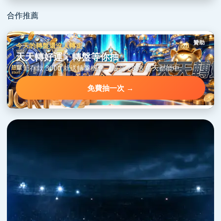
合作推薦
贊助
今天的轉盤還沒人轉走
天天轉好運，轉盤等你抽
單筆存款 3000 就送轉盤機會，最高 2888 每天都能中。
免費抽一次 →