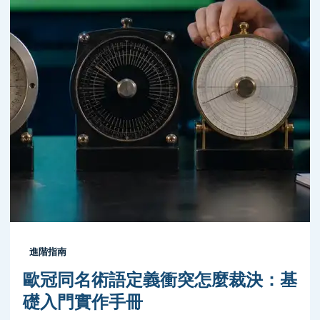
進階指南
歐冠同名術語定義衝突怎麼裁決：基
礎入門實作手冊