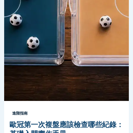
進階指南
歐冠第一次複盤應該檢查哪些紀錄：