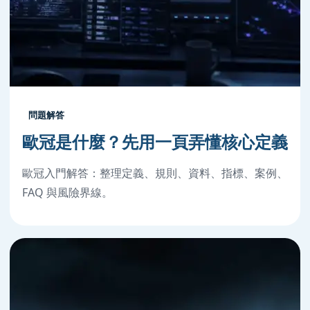
問題解答
歐冠是什麼？先用一頁弄懂核心定義
歐冠入門解答：整理定義、規則、資料、指標、案例、
FAQ 與風險界線。