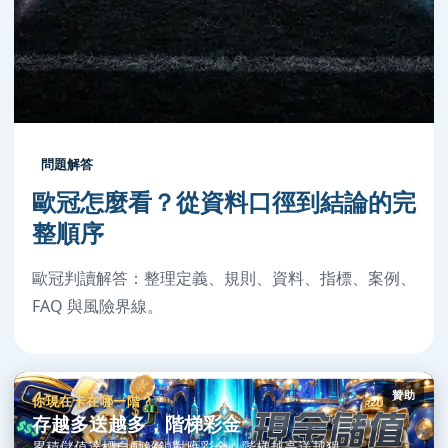
問題解答
歐冠怎麼看？從資料口徑到結論的完
整順序
歐冠判讀解答：整理定義、規則、資料、指標、案例、
FAQ 與風險界線。
贊助
你現在卡在哪一階？
存越多送越多，階梯彩金
累積儲值達標自動解鎖對應彩金，階梯越高送越狠。