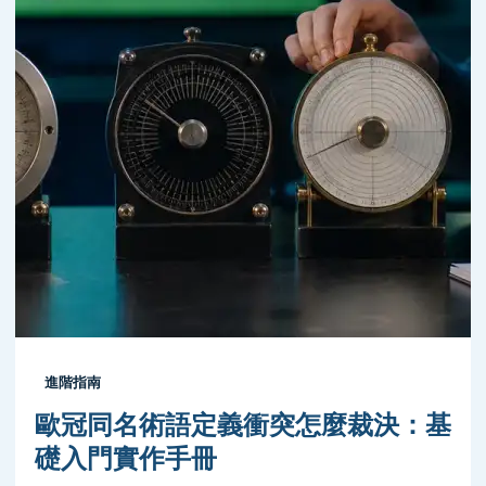
進階指南
歐冠同名術語定義衝突怎麼裁決：基
礎入門實作手冊