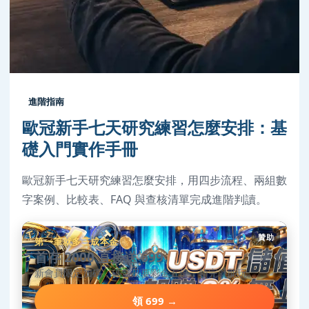
進階指南
歐冠新手七天研究練習怎麼安排：基
礎入門實作手冊
歐冠新手七天研究練習怎麼安排，用四步流程、兩組數
字案例、比較表、FAQ 與查核清單完成進階判讀。
贊助
第一筆就多三成本金
首存 2000 直接送 699
新會員限定加碼，碼量只要彩金五倍，領完就能玩。
領 699 →