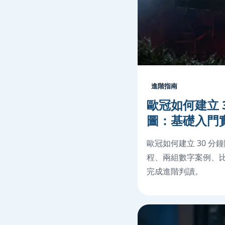
進階指南
歐冠如何建立 
圖：基礎入門
歐冠如何建立 30 
程、兩組數字案例、比
完成進階判讀。