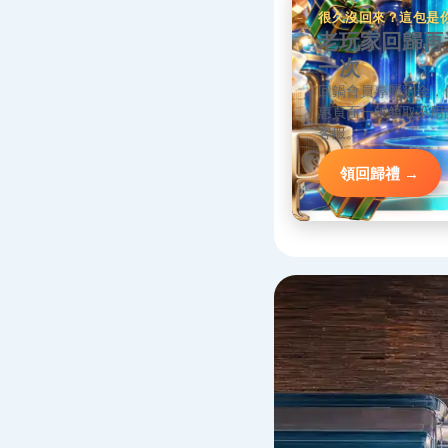
很久沒回來？這包是
老玩家回歸再
一次
回鍋會員專屬彩金，
惠頁面一鍵領取不用
客服。
領回歸禮 →