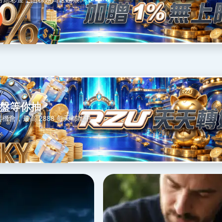
盤等你抽
盤機會，最高 2888 每天都能中。