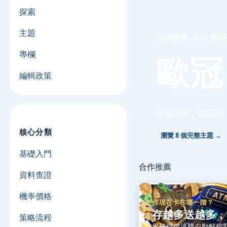
探索
主題
足球盤勢 · 112 篇
歐冠
專欄
編輯政策
不靠口號，從定義
核心分類
瀏覽 8 個完整主題 →
基礎入門
合作推薦
資料查證
機率價格
你現在卡在哪一階？
存越多送越多，
策略流程
累積儲值達標自動解鎖