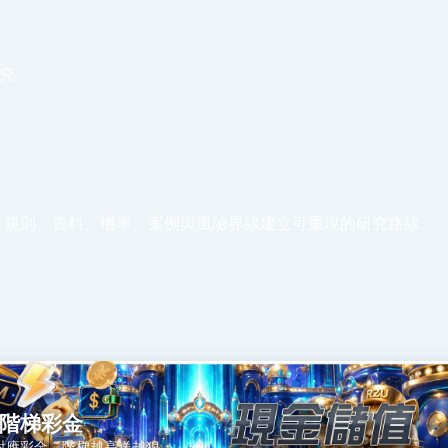
研究
、規則、資料、機率、案例與風險界線建立可重現的研究路線。
階梯彩金
對應彩金，階梯越高送越狠。