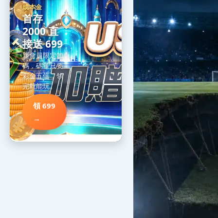
成本金
首存
2000 直
接送 699
新會員限定加
碼，碼量只要
彩金五倍，領
完就能玩。
領 699
→