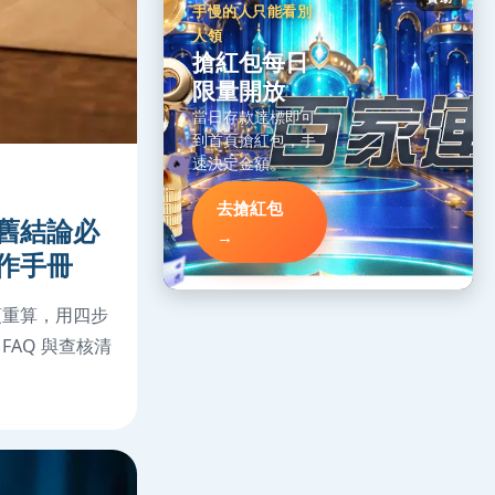
手慢的人只能看別
人領
搶紅包每日
限量開放
當日存款達標即可
到首頁搶紅包，手
速決定金額。
去搶紅包
舊結論必
→
作手冊
須重算，用四步
AQ 與查核清