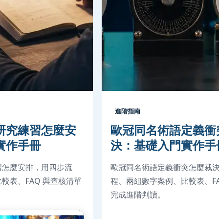
進階指南
研究練習怎麼安
歐冠同名術語定義衝
實作手冊
決：基礎入門實作手
習怎麼安排，用四步流
歐冠同名術語定義衝突怎麼裁
較表、FAQ 與查核清單
程、兩組數字案例、比較表、FA
完成進階判讀。