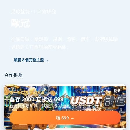
足球盤勢 · 112 篇研究
歐冠
不靠口號，從定義、規則、資料、機率、案例與風險
界線建立可重現的研究路線。
瀏覽 8 個完整主題 →
合作推薦
贊助
第一筆就多三成本金
首存 2000 直接送 699
新會員限定加碼，碼量只要彩金五倍，領完就能玩。
領 699 →