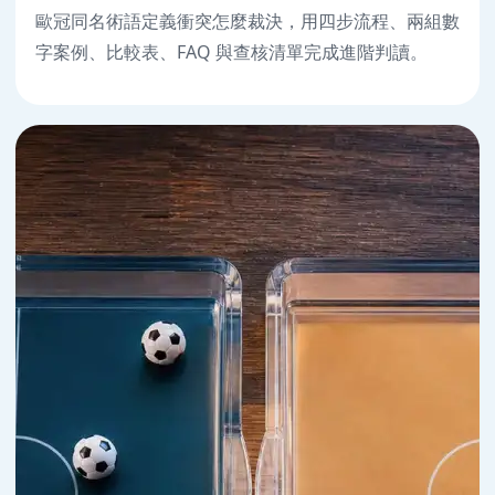
歐冠同名術語定義衝突怎麼裁決，用四步流程、兩組數
字案例、比較表、FAQ 與查核清單完成進階判讀。