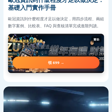
基礎入門實作手冊
歐冠資訊到什麼程度才足以做決定，用四步流程、兩組
數字案例、比較表、FAQ 與查核清單完成進階判讀。
贊助
第一筆就多三成本金
首存 2000 直接送 699
新會員限定加碼，碼量只要彩金五倍，領完就能玩。
領 699 →