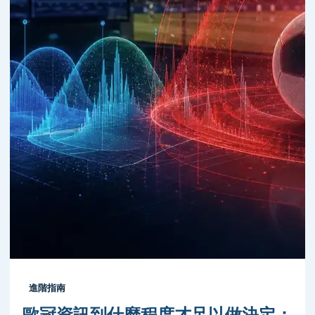
進階指南
歐冠資訊到什麼程度才足以做決定：