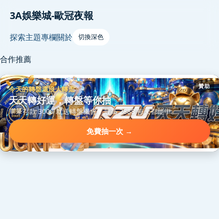
3A娛樂城-歐冠夜報
探索
主題
專欄
關於
切換深色
合作推薦
贊助
今天的轉盤還沒人轉走
天天轉好運，轉盤等你抽
單筆存款 3000 就送轉盤機會，最高 2888 每天都能中。
免費抽一次 →