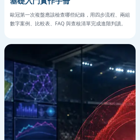
基礎入門實作手冊
歐冠第一次複盤應該檢查哪些紀錄，用四步流程、兩組
數字案例、比較表、FAQ 與查核清單完成進階判讀。