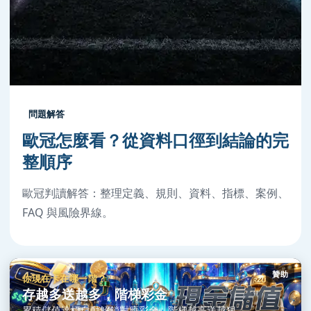
問題解答
歐冠怎麼看？從資料口徑到結論的完
整順序
歐冠判讀解答：整理定義、規則、資料、指標、案例、
FAQ 與風險界線。
贊助
你現在卡在哪一階？
存越多送越多，階梯彩金
累積儲值達標自動解鎖對應彩金，階梯越高送越狠。