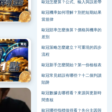
歐冠怎麼算？公式、輸入與誤差帶
歐冠機率如何理解？別把短期結果
當規律
歐冠賠率怎麼換算？價格與機率的
差別
贊助
歐冠策略怎麼建立？可重現的四步
流程
歐冠新手怎麼開始？第一份檢核表
歐冠常見錯誤有哪些？十二個判讀
陷阱
歐冠數據去哪裡看？來源與更新時
間查核
歐冠哪些指標值得看？先分主因與