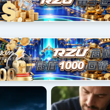
送 699
只要彩金五倍，領完就能玩。