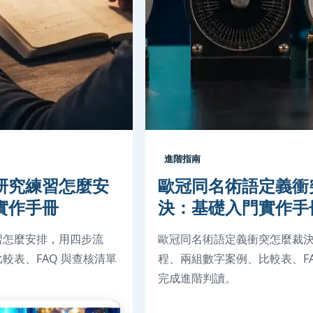
進階指南
研究練習怎麼安
歐冠同名術語定義衝
實作手冊
決：基礎入門實作手
習怎麼安排，用四步流
歐冠同名術語定義衝突怎麼裁
較表、FAQ 與查核清單
程、兩組數字案例、比較表、FA
完成進階判讀。