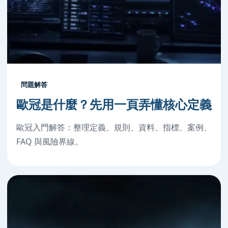
問題解答
歐冠是什麼？先用一頁弄懂核心定義
歐冠入門解答：整理定義、規則、資料、指標、案例、
FAQ 與風險界線。