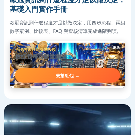
基礎入門實作手冊
歐冠資訊到什麼程度才足以做決定，用四步流程、兩組
數字案例、比較表、FAQ 與查核清單完成進階判讀。
贊助
手慢的人只能看別人領
搶紅包每日限量開放
當日存款達標即可到首頁搶紅包，手速決定金額。
去搶紅包 →