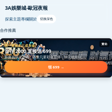
3A娛樂城-歐冠夜報
探索
主題
專欄
關於
切換深色
合作推薦
贊助
第一筆就多三成本金
首存 2000 直接送 699
新會員限定加碼，碼量只要彩金五倍，領完就能玩。
領 699 →