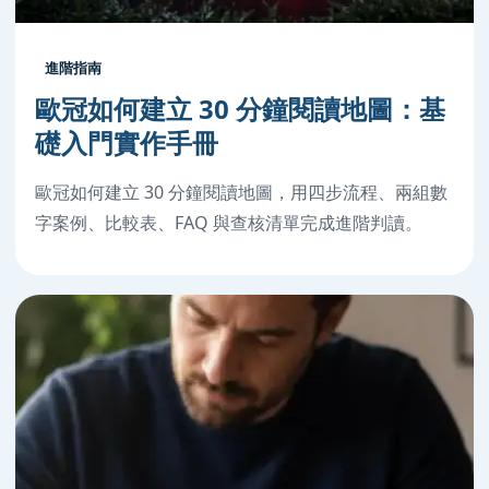
進階指南
歐冠如何建立 30 分鐘閱讀地圖：基
礎入門實作手冊
歐冠如何建立 30 分鐘閱讀地圖，用四步流程、兩組數
字案例、比較表、FAQ 與查核清單完成進階判讀。