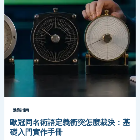
進階指南
歐冠同名術語定義衝突怎麼裁決：基
礎入門實作手冊