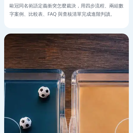
歐冠同名術語定義衝突怎麼裁決，用四步流程、兩組數
字案例、比較表、FAQ 與查核清單完成進階判讀。