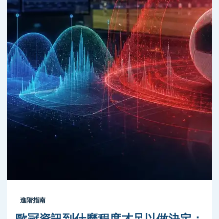
進階指南
歐冠資訊到什麼程度才足以做決定：