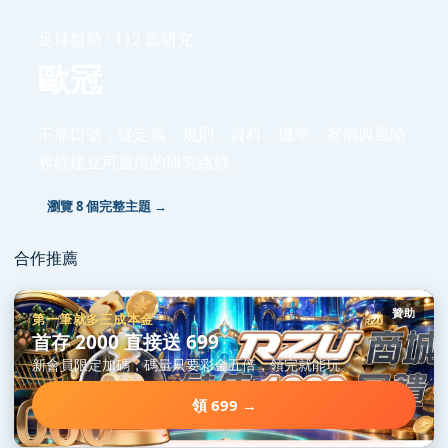
足球盤勢 · 112 篇研究
歐冠
不靠口號，從定義、規則、資料、機率、案例與風險
界線建立可重現的研究路線。
瀏覽 8 個完整主題 →
合作推薦
贊助
第一筆就多三成本金
首存 2000 直接送 699
新會員限定加碼，碼量只要彩金五倍，領完就能玩。
領 699 →