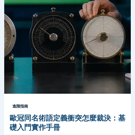
進階指南
歐冠同名術語定義衝突怎麼裁決：基
礎入門實作手冊