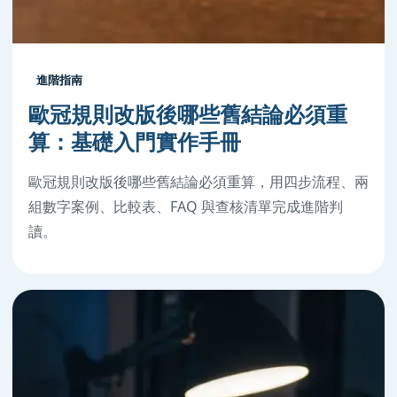
進階指南
歐冠規則改版後哪些舊結論必須重
算：基礎入門實作手冊
歐冠規則改版後哪些舊結論必須重算，用四步流程、兩
組數字案例、比較表、FAQ 與查核清單完成進階判
讀。