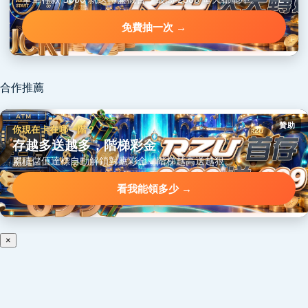
免費抽一次 →
合作推薦
贊助
你現在卡在哪一階？
存越多送越多，階梯彩金
累積儲值達標自動解鎖對應彩金，階梯越高送越狠。
看我能領多少 →
×