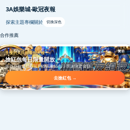
3A娛樂城-歐冠夜報
探索
主題
專欄
關於
切換深色
合作推薦
贊助
手慢的人只能看別人領
搶紅包每日限量開放
當日存款達標即可到首頁搶紅包，手速決定金額。
去搶紅包 →