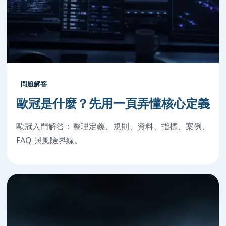
問題解答
歐冠是什麼？先用一頁弄懂核心定義
歐冠入門解答：整理定義、規則、資料、指標、案例、
FAQ 與風險界線。