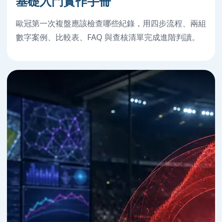
基礎入門實作手冊
歐冠第一次複盤應該檢查哪些紀錄，用四步流程、兩組
數字案例、比較表、FAQ 與查核清單完成進階判讀。