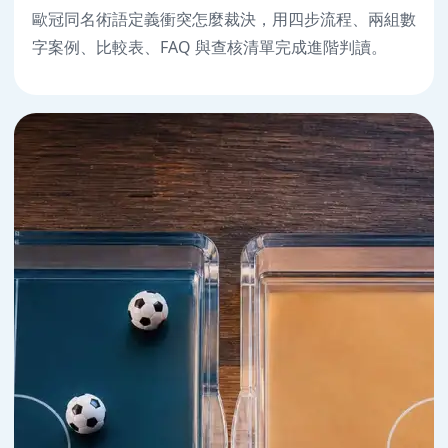
歐冠同名術語定義衝突怎麼裁決，用四步流程、兩組數
字案例、比較表、FAQ 與查核清單完成進階判讀。