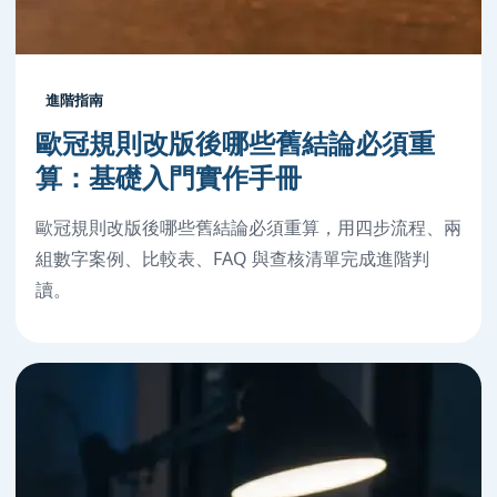
進階指南
歐冠規則改版後哪些舊結論必須重
算：基礎入門實作手冊
歐冠規則改版後哪些舊結論必須重算，用四步流程、兩
組數字案例、比較表、FAQ 與查核清單完成進階判
讀。