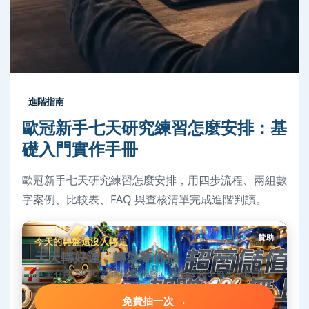
進階指南
歐冠新手七天研究練習怎麼安排：基
礎入門實作手冊
歐冠新手七天研究練習怎麼安排，用四步流程、兩組數
字案例、比較表、FAQ 與查核清單完成進階判讀。
贊助
今天的轉盤還沒人轉走
天天轉好運，轉盤等你抽
單筆存款 3000 就送轉盤機會，最高 2888 每天都能中。
免費抽一次 →