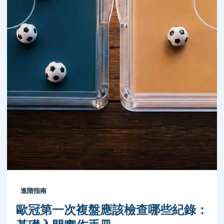
進階指南
歐冠第一次複盤應該檢查哪些紀錄：