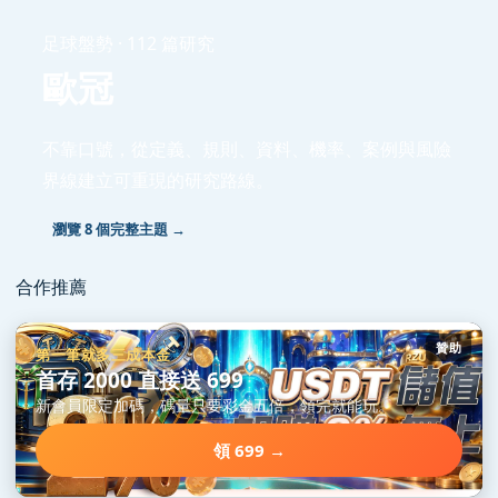
足球盤勢 · 112 篇研究
歐冠
不靠口號，從定義、規則、資料、機率、案例與風險
界線建立可重現的研究路線。
瀏覽 8 個完整主題 →
合作推薦
贊助
第一筆就多三成本金
首存 2000 直接送 699
新會員限定加碼，碼量只要彩金五倍，領完就能玩。
領 699 →