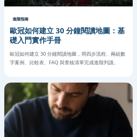
進階指南
歐冠如何建立 30 分鐘閱讀地圖：基
礎入門實作手冊
歐冠如何建立 30 分鐘閱讀地圖，用四步流程、兩組數
字案例、比較表、FAQ 與查核清單完成進階判讀。