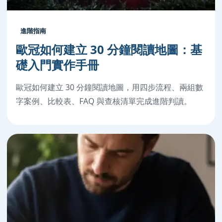
進階指南
歐冠如何建立 30 分鐘閱讀地圖：基
礎入門實作手冊
歐冠如何建立 30 分鐘閱讀地圖，用四步流程、兩組數
字案例、比較表、FAQ 與查核清單完成進階判讀。