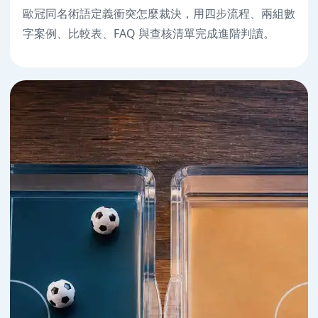
歐冠同名術語定義衝突怎麼裁決，用四步流程、兩組數
字案例、比較表、FAQ 與查核清單完成進階判讀。