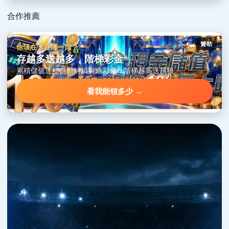
合作推薦
贊助
你現在卡在哪一階？
存越多送越多，階梯彩金
累積儲值達標自動解鎖對應彩金，階梯越高送越狠。
看我能領多少 →