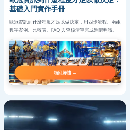
基礎入門實作手冊
歐冠資訊到什麼程度才足以做決定，用四步流程、兩組
數字案例、比較表、FAQ 與查核清單完成進階判讀。
贊助
很久沒回來？這包是你的
老玩家回歸再送一次
回鍋會員專屬彩金，優惠頁面一鍵領取不用問客服。
領回歸禮 →