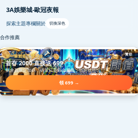
3A娛樂城-歐冠夜報
探索
主題
專欄
關於
切換深色
合作推薦
贊助
第一筆就多三成本金
首存 2000 直接送 699
新會員限定加碼，碼量只要彩金五倍，領完就能玩。
領 699 →