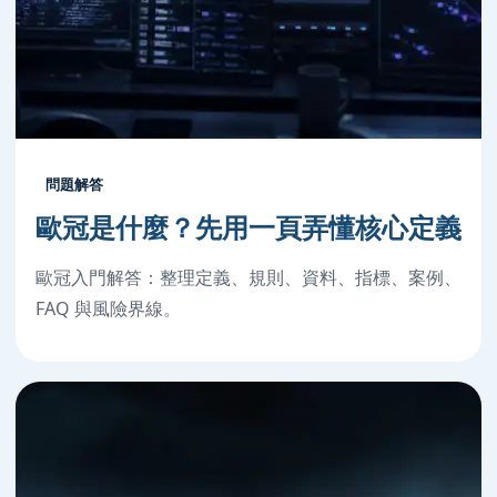
問題解答
歐冠是什麼？先用一頁弄懂核心定義
歐冠入門解答：整理定義、規則、資料、指標、案例、
FAQ 與風險界線。