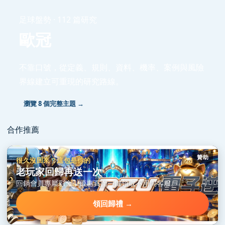
足球盤勢 · 112 篇研究
歐冠
不靠口號，從定義、規則、資料、機率、案例與風險
界線建立可重現的研究路線。
瀏覽 8 個完整主題 →
合作推薦
贊助
很久沒回來？這包是你的
老玩家回歸再送一次
回鍋會員專屬彩金，優惠頁面一鍵領取不用問客服。
領回歸禮 →