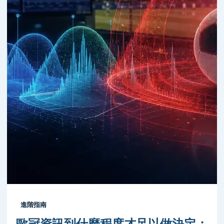
進階指南
歐冠資訊到什麼程度才足以做決定：