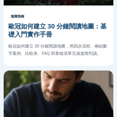
進階指南
歐冠如何建立 30 分鐘閱讀地圖：基
礎入門實作手冊
歐冠如何建立 30 分鐘閱讀地圖，用四步流程、兩組數
字案例、比較表、FAQ 與查核清單完成進階判讀。