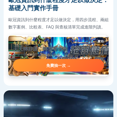
基礎入門實作手冊
歐冠資訊到什麼程度才足以做決定，用四步流程、兩組
數字案例、比較表、FAQ 與查核清單完成進階判讀。
贊助
今天的轉盤還沒人轉走
天天轉好運，轉盤等你抽
單筆存款 3000 就送轉盤機會，最高 2888 每天都能中。
免費抽一次 →