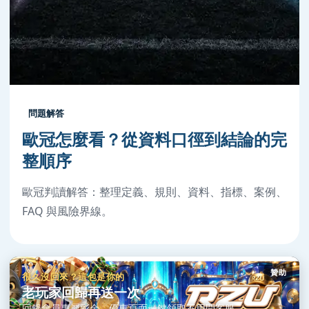
問題解答
歐冠怎麼看？從資料口徑到結論的完
整順序
歐冠判讀解答：整理定義、規則、資料、指標、案例、
FAQ 與風險界線。
贊助
很久沒回來？這包是你的
老玩家回歸再送一次
回鍋會員專屬彩金，優惠頁面一鍵領取不用問客服。