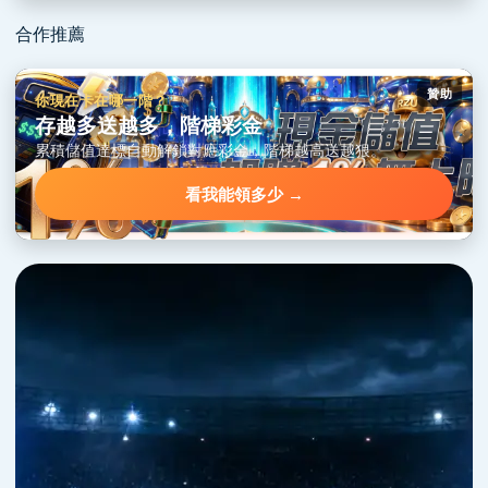
合作推薦
贊助
你現在卡在哪一階？
存越多送越多，階梯彩金
累積儲值達標自動解鎖對應彩金，階梯越高送越狠。
看我能領多少 →