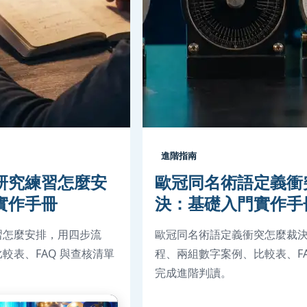
進階指南
研究練習怎麼安
歐冠同名術語定義衝
實作手冊
決：基礎入門實作手
習怎麼安排，用四步流
歐冠同名術語定義衝突怎麼裁
較表、FAQ 與查核清單
程、兩組數字案例、比較表、FA
完成進階判讀。