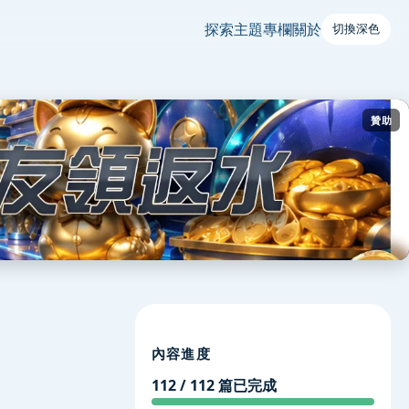
探索
主題
專欄
關於
切換深色
贊助
內容進度
112 / 112 篇已完成