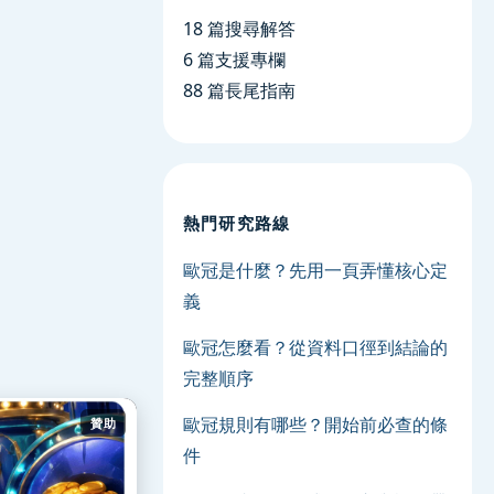
18 篇搜尋解答
6 篇支援專欄
88 篇長尾指南
熱門研究路線
歐冠是什麼？先用一頁弄懂核心定
義
歐冠怎麼看？從資料口徑到結論的
完整順序
歐冠規則有哪些？開始前必查的條
贊助
件