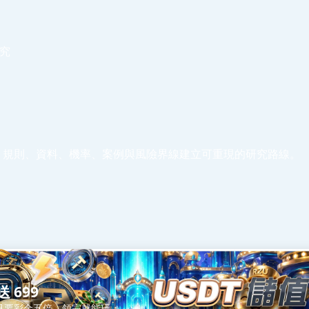
研究
、規則、資料、機率、案例與風險界線建立可重現的研究路線。
送 699
只要彩金五倍，領完就能玩。