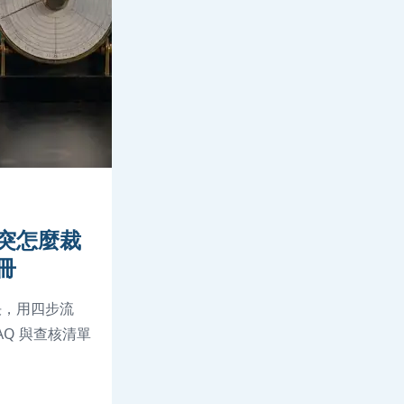
突怎麼裁
冊
決，用四步流
Q 與查核清單