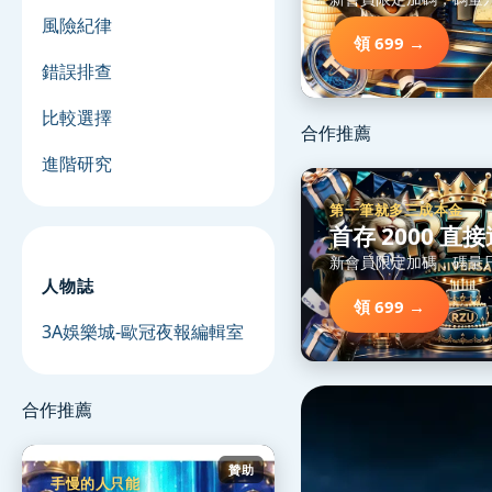
風險紀律
領 699 →
錯誤排查
比較選擇
合作推薦
進階研究
第一筆就多三成本金
首存 2000 直接
新會員限定加碼，碼量
人物誌
領 699 →
3A娛樂城-歐冠夜報編輯室
合作推薦
贊助
手慢的人只能