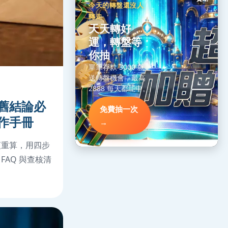
今天的轉盤還沒人
轉走
天天轉好
運，轉盤等
你抽
單筆存款 3000 就
送轉盤機會，最高
2888 每天都能中。
舊結論必
免費抽一次
作手冊
→
須重算，用四步
AQ 與查核清