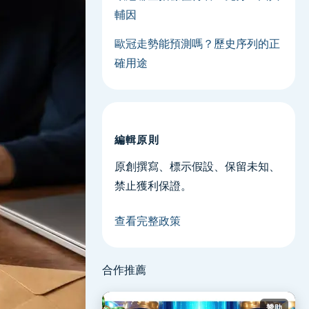
輔因
歐冠走勢能預測嗎？歷史序列的正
確用途
編輯原則
原創撰寫、標示假設、保留未知、
禁止獲利保證。
查看完整政策
合作推薦
贊助