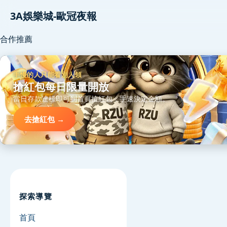
3A娛樂城-歐冠夜報
合作推薦
手慢的人只能看別人領
搶紅包每日限量開放
當日存款達標即可到首頁搶紅包，手速決定金額。
去搶紅包 →
探索導覽
首頁