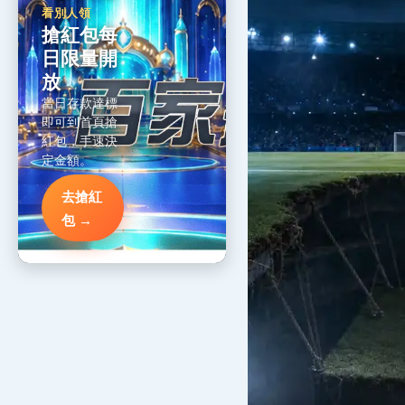
看別人領
搶紅包每
日限量開
放
當日存款達標
即可到首頁搶
紅包，手速決
定金額。
去搶紅
包 →