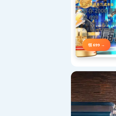
第一筆就多三成本金
首存 2000 直
送 699
新會員限定加碼，碼
只要彩金五倍，領完
能玩。
領 699 →