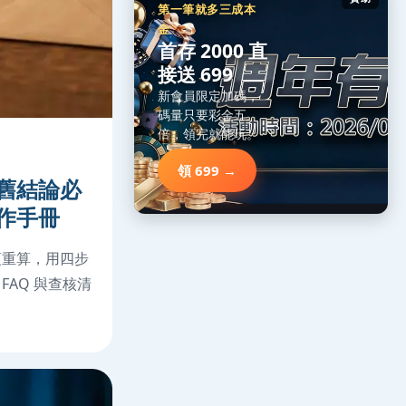
第一筆就多三成本
金
首存 2000 直
接送 699
新會員限定加碼，
碼量只要彩金五
倍，領完就能玩。
領 699 →
舊結論必
作手冊
須重算，用四步
AQ 與查核清