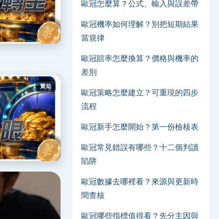
歐冠怎麼算？公式、輸入與誤差帶
歐冠機率如何理解？別把短期結果
當規律
歐冠賠率怎麼換算？價格與機率的
差別
贊助
歐冠策略怎麼建立？可重現的四步
流程
歐冠新手怎麼開始？第一份檢核表
歐冠常見錯誤有哪些？十二個判讀
陷阱
歐冠數據去哪裡看？來源與更新時
間查核
歐冠哪些指標值得看？先分主因與