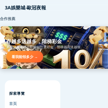
3A娛樂城-歐冠夜報
合作推薦
你現在卡在哪一階？
存越多送越多，階梯彩金
累積儲值達標自動解鎖對應彩金，階梯越高送越狠。
看我能領多少 →
探索導覽
首頁