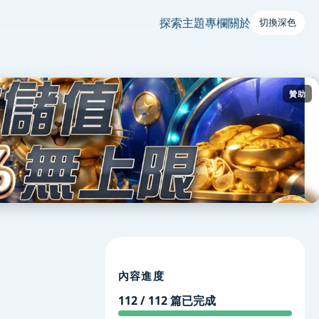
探索
主題
專欄
關於
切換深色
贊助
內容進度
112 / 112 篇已完成