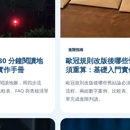
進階指南
30 分鐘閱讀地
歐冠規則改版後哪些
實作手冊
須重算：基礎入門實
分鐘閱讀地圖，用四步流
歐冠規則改版後哪些舊結論必
較表、FAQ 與查核清單
流程、兩組數字案例、比較表、F
單完成進階判讀。