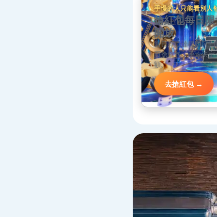
手慢的人只能看別人
搶紅包每日限
開放
當日存款達標即可到
頁搶紅包，手速決定
額。
去搶紅包 →