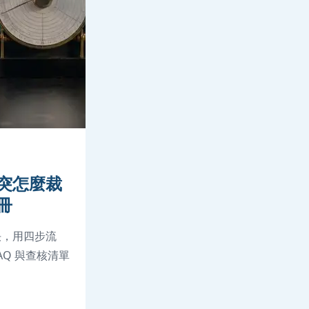
突怎麼裁
冊
決，用四步流
Q 與查核清單