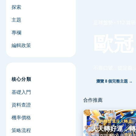
探索
主題
足球盤勢 · 112 篇
歐冠
專欄
編輯政策
不靠口號，從定義
核心分類
瀏覽 8 個完整主題 →
基礎入門
合作推薦
資料查證
機率價格
今天的轉盤還沒人轉走
天天轉好運，轉
策略流程
單筆存款 3000 就送轉