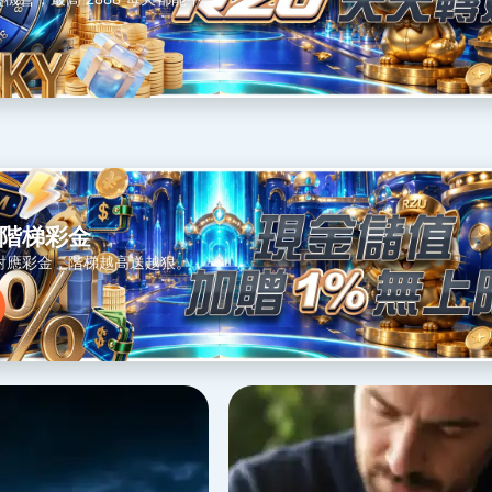
階梯彩金
對應彩金，階梯越高送越狠。