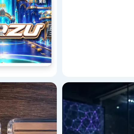
贊助
你的
送
優
問