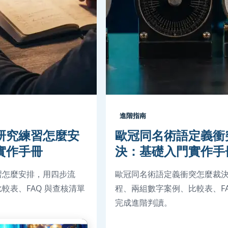
進階指南
研究練習怎麼安
歐冠同名術語定義衝
實作手冊
決：基礎入門實作手
習怎麼安排，用四步流
歐冠同名術語定義衝突怎麼裁
較表、FAQ 與查核清單
程、兩組數字案例、比較表、FA
完成進階判讀。