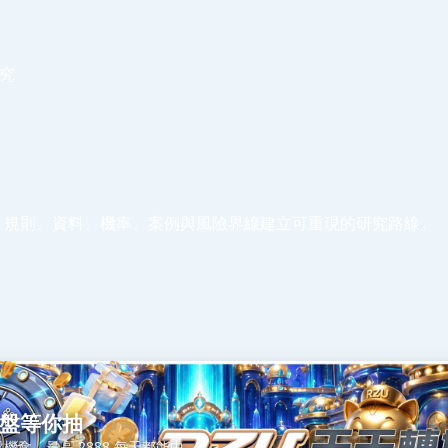
研究
、規則、資料、機率、案例與風險界線建立可重現的研究路線。
盤等你抽
盤機會，最高 2888 每天都能中。