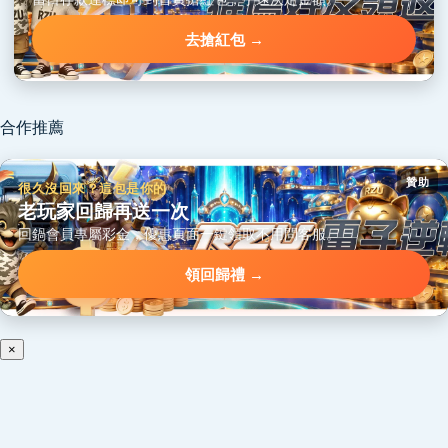
去搶紅包 →
合作推薦
贊助
很久沒回來？這包是你的
老玩家回歸再送一次
回鍋會員專屬彩金，優惠頁面一鍵領取不用問客服。
領回歸禮 →
×