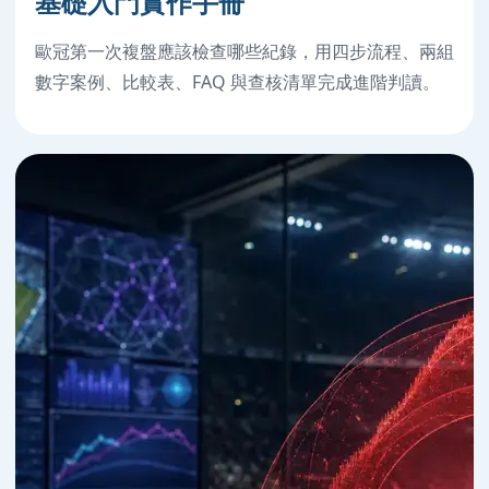
基礎入門實作手冊
歐冠第一次複盤應該檢查哪些紀錄，用四步流程、兩組
數字案例、比較表、FAQ 與查核清單完成進階判讀。