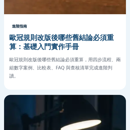
進階指南
歐冠規則改版後哪些舊結論必須重
算：基礎入門實作手冊
歐冠規則改版後哪些舊結論必須重算，用四步流程、兩
組數字案例、比較表、FAQ 與查核清單完成進階判
讀。