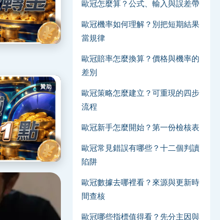
歐冠怎麼算？公式、輸入與誤差帶
歐冠機率如何理解？別把短期結果
當規律
歐冠賠率怎麼換算？價格與機率的
差別
贊助
歐冠策略怎麼建立？可重現的四步
流程
歐冠新手怎麼開始？第一份檢核表
歐冠常見錯誤有哪些？十二個判讀
陷阱
歐冠數據去哪裡看？來源與更新時
間查核
歐冠哪些指標值得看？先分主因與