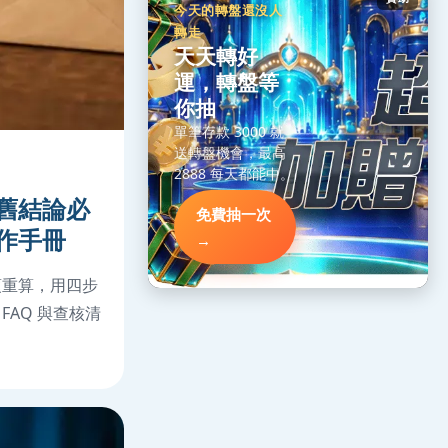
今天的轉盤還沒人
轉走
天天轉好
運，轉盤等
你抽
單筆存款 3000 就
送轉盤機會，最高
2888 每天都能中。
舊結論必
免費抽一次
作手冊
→
須重算，用四步
AQ 與查核清