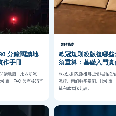
進階指南
30 分鐘閱讀地
歐冠規則改版後哪些
實作手冊
須重算：基礎入門實
分鐘閱讀地圖，用四步流
歐冠規則改版後哪些舊結論必
較表、FAQ 與查核清單
流程、兩組數字案例、比較表、F
單完成進階判讀。