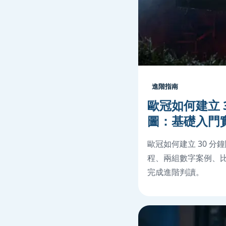
進階指南
歐冠如何建立 
圖：基礎入門
歐冠如何建立 30 
程、兩組數字案例、比
完成進階判讀。