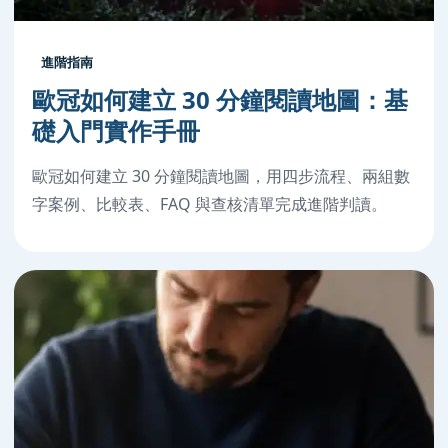
進階指南
歐冠如何建立 30 分鐘閱讀地圖：基
礎入門實作手冊
歐冠如何建立 30 分鐘閱讀地圖，用四步流程、兩組數
字案例、比較表、FAQ 與查核清單完成進階判讀。