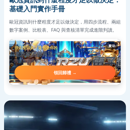
基礎入門實作手冊
歐冠資訊到什麼程度才足以做決定，用四步流程、兩組
數字案例、比較表、FAQ 與查核清單完成進階判讀。
贊助
很久沒回來？這包是你的
老玩家回歸再送一次
回鍋會員專屬彩金，優惠頁面一鍵領取不用問客服。
領回歸禮 →