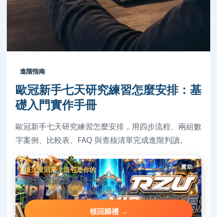
進階指南
歐冠新手七天研究練習怎麼安排：基
礎入門實作手冊
歐冠新手七天研究練習怎麼安排，用四步流程、兩組數
字案例、比較表、FAQ 與查核清單完成進階判讀。
贊助
很久沒回來？這包是你的
老玩家回歸再送一次
回鍋會員專屬彩金，優惠頁面一鍵領取不用問客服。
領回歸禮 →