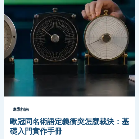
進階指南
歐冠同名術語定義衝突怎麼裁決：基
礎入門實作手冊