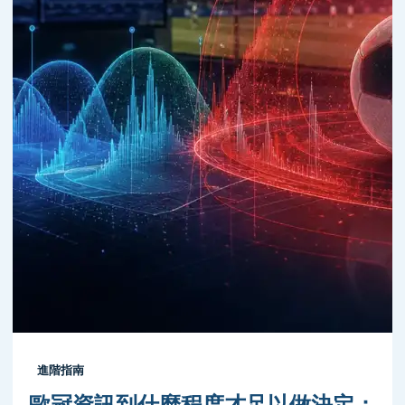
進階指南
歐冠資訊到什麼程度才足以做決定：