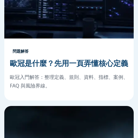
問題解答
歐冠是什麼？先用一頁弄懂核心定義
歐冠入門解答：整理定義、規則、資料、指標、案例、
FAQ 與風險界線。