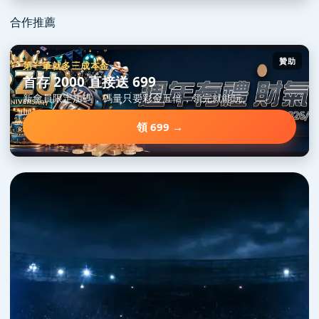
合作推薦
贊助
第一筆就多三成本金
首存 2000 直接送 699
新會員限定加碼，碼量只要彩金五倍，領完就能玩。
領 699 →