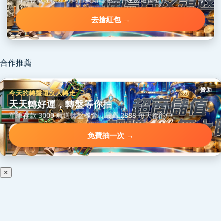
去搶紅包 →
合作推薦
贊助
今天的轉盤還沒人轉走
天天轉好運，轉盤等你抽
單筆存款 3000 就送轉盤機會，最高 2888 每天都能中。
免費抽一次 →
×