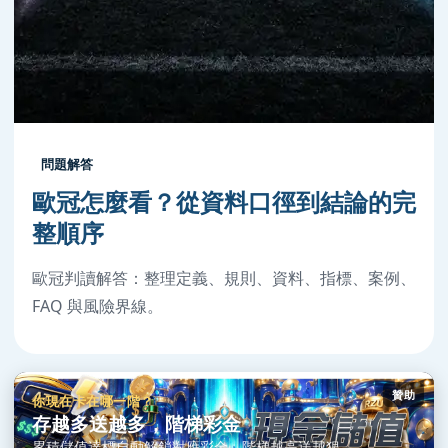
問題解答
歐冠怎麼看？從資料口徑到結論的完
整順序
歐冠判讀解答：整理定義、規則、資料、指標、案例、
FAQ 與風險界線。
贊助
你現在卡在哪一階？
存越多送越多，階梯彩金
累積儲值達標自動解鎖對應彩金，階梯越高送越狠。