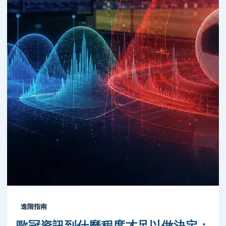
進階指南
歐冠資訊到什麼程度才足以做決定：