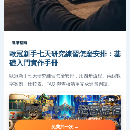
進階指南
歐冠新手七天研究練習怎麼安排：基
礎入門實作手冊
歐冠新手七天研究練習怎麼安排，用四步流程、兩組數
字案例、比較表、FAQ 與查核清單完成進階判讀。
贊助
今天的轉盤還沒人轉走
天天轉好運，轉盤等你抽
單筆存款 3000 就送轉盤機會，最高 2888 每天都能中。
免費抽一次 →