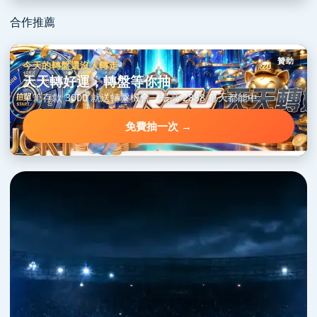
合作推薦
贊助
今天的轉盤還沒人轉走
天天轉好運，轉盤等你抽
單筆存款 3000 就送轉盤機會，最高 2888 每天都能中。
免費抽一次 →