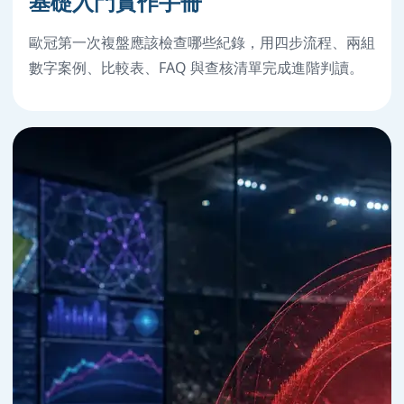
基礎入門實作手冊
歐冠第一次複盤應該檢查哪些紀錄，用四步流程、兩組
數字案例、比較表、FAQ 與查核清單完成進階判讀。