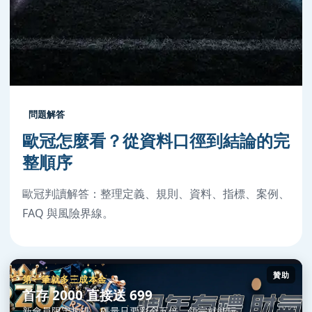
問題解答
歐冠怎麼看？從資料口徑到結論的完
整順序
歐冠判讀解答：整理定義、規則、資料、指標、案例、
FAQ 與風險界線。
贊助
第一筆就多三成本金
首存 2000 直接送 699
新會員限定加碼，碼量只要彩金五倍，領完就能玩。