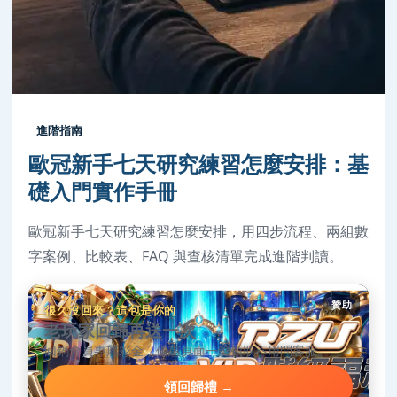
進階指南
歐冠新手七天研究練習怎麼安排：基
礎入門實作手冊
歐冠新手七天研究練習怎麼安排，用四步流程、兩組數
字案例、比較表、FAQ 與查核清單完成進階判讀。
贊助
很久沒回來？這包是你的
老玩家回歸再送一次
回鍋會員專屬彩金，優惠頁面一鍵領取不用問客服。
領回歸禮 →