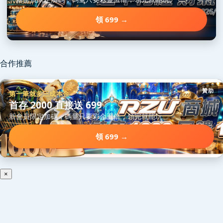
領 699 →
合作推薦
贊助
第一筆就多三成本金
首存 2000 直接送 699
新會員限定加碼，碼量只要彩金五倍，領完就能玩。
領 699 →
×